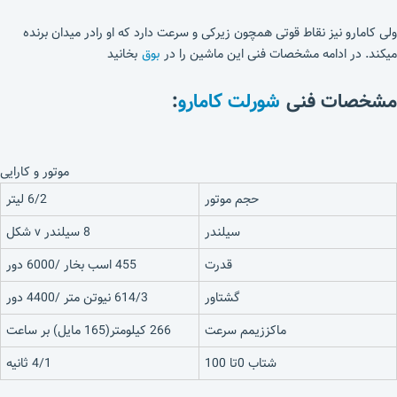
ولی کامارو نیز نقاط قوتی همچون زیرکی و سرعت دارد که او رادر میدان برنده
میکند. در ادامه مشخصات فنی این ماشین را در
بوق
بخانید
مشخصات فنی
شورلت کامارو
:
موتور و کارایی
حجم موتور
6/2 لیتر
سیلندر
8 سیلندر v شکل
قدرت
455 اسب بخار /6000 دور
گشتاور
614/3 نیوتن متر /4400 دور
ماکززیمم سرعت
266 کیلومتر(165 مایل) بر ساعت
شتاب 0تا 100
4/1 ثانیه