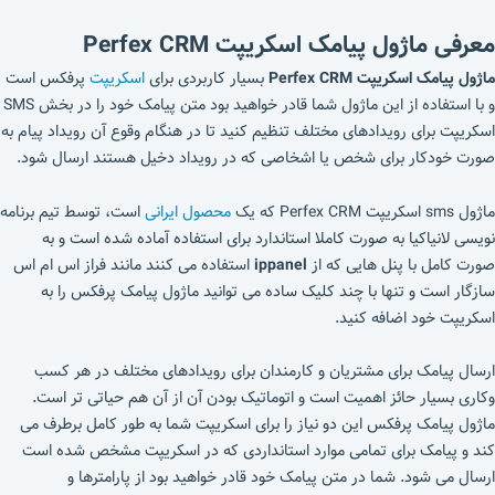
معرفی
ماژول پیامک اسکریپت Perfex CRM
ماژول پیامک اسکریپت Perfex CRM
بسیار کاربردی برای
اسکریپت
پرفکس است
و با استفاده از این ماژول شما قادر خواهید بود متن پیامک خود را در بخش SMS
اسکریپت برای رویدادهای مختلف تنظیم کنید تا در هنگام وقوع آن رویداد پیام به
صورت خودکار برای شخص یا اشخاصی که در رویداد دخیل هستند ارسال شود.
ماژول sms اسکریپت Perfex CRM که یک
محصول ایرانی
است،
توسط تیم برنامه
نویسی لانیاکیا به صورت کاملا استاندارد برای استفاده آماده شده است و به
صورت کامل با پنل هایی که از
ippanel
استفاده می کنند مانند فراز اس ام اس
سازگار است و تنها با چند کلیک ساده می توانید ماژول پیامک پرفکس را به
اسکریپت خود اضافه کنید.
ارسال پیامک برای مشتریان و کارمندان برای رویدادهای مختلف در هر کسب
وکاری بسیار حائز اهمیت است و اتوماتیک بودن آن از آن هم حیاتی تر است.
ماژول پیامک پرفکس این دو نیاز را برای اسکریپت شما به طور کامل برطرف می
کند و پیامک برای تمامی موارد استانداردی که در اسکریپت مشخص شده است
ارسال می شود. شما در متن پیامک خود قادر خواهید بود از پارامترها و