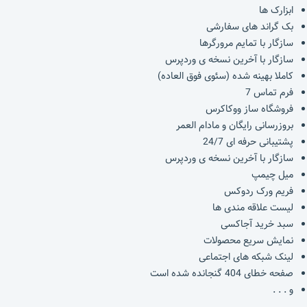
ابزارک ها
بک گراند های سفارشی
سازگار با تمایم مرورگرها
سازگار با آخرین نسخه ی وردپرس
کاملا بهینه شده (سئوی فوق العاده)
فرم تماس 7
فروشگاه ساز ووکاکرس
بروزرسانی رایگان و مادام العمر
پشتیبانی حرفه ای 24/7
سازگار با آخرین نسخه ی وردپرس
میل چیمپ
فریم ورک ردوکس
لیست علاقه مندی ها
سبد خرید آجاکسی
نمایش سریع محصولات
لینک شبکه های اجتماعی
صفحه خطای 404 گنجانده شده است
و . . .