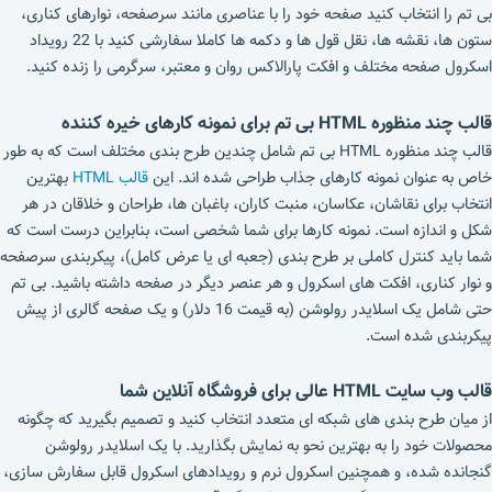
بی تم را انتخاب کنید صفحه خود را با عناصری مانند سرصفحه، نوارهای کناری،
ستون‌ ها، نقشه‌ ها، نقل قول‌ ها و دکمه‌ ها کاملا سفارشی کنید با 22 رویداد
اسکرول صفحه مختلف و افکت پارالاکس روان و معتبر، سرگرمی را زنده کنید.
قالب چند منظوره HTML بی تم برای نمونه کارهای خیره کننده
قالب چند منظوره HTML بی تم شامل چندین طرح بندی مختلف است که به طور
خاص به عنوان نمونه کارهای جذاب طراحی شده اند. این
قالب‌ HTML
بهترین
انتخاب برای نقاشان، عکاسان، منبت‌ کاران، باغبان‌ ها، طراحان و خلاقان در هر
شکل و اندازه است. نمونه کارها برای شما شخصی است، بنابراین درست است که
شما باید کنترل کاملی بر طرح‌ بندی (جعبه ای یا عرض کامل)، پیکربندی سرصفحه
و نوار کناری، افکت های اسکرول و هر عنصر دیگر در صفحه داشته باشید. بی تم
حتی شامل یک اسلایدر رولوشن (به قیمت 16 دلار) و یک صفحه گالری از پیش
پیکربندی شده است.
قالب وب سایت HTML عالی برای فروشگاه آنلاین شما
از میان طرح‌ بندی‌ های شبکه‌ ای متعدد انتخاب کنید و تصمیم بگیرید که چگونه
محصولات خود را به بهترین نحو به نمایش بگذارید. با یک اسلایدر رولوشن
گنجانده شده، و همچنین اسکرول نرم و رویدادهای اسکرول قابل سفارش سازی،