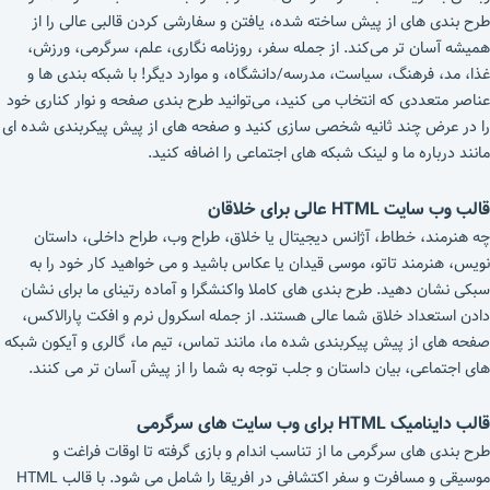
طرح‌ بندی‌ های از پیش ساخته شده، یافتن و سفارشی کردن قالبی عالی را از
همیشه آسان‌ تر می‌کند. از جمله سفر، روزنامه نگاری، علم، سرگرمی، ورزش،
غذا، مد، فرهنگ، سیاست، مدرسه/دانشگاه، و موارد دیگر! با شبکه‌ بندی ها و
عناصر متعددی که انتخاب می کنید، می‌توانید طرح‌ بندی صفحه و نوار کناری خود
را در عرض چند ثانیه شخصی‌ سازی کنید و صفحه های از پیش پیکربندی‌ شده‌ ای
مانند درباره ما و لینک شبکه های اجتماعی را اضافه کنید.
قالب وب سایت HTML عالی برای خلاقان
چه هنرمند، خطاط، آژانس دیجیتال یا خلاق، طراح وب، طراح داخلی، داستان
نویس، هنرمند تاتو، موسی قیدان یا عکاس باشید و می خواهید کار خود را به
سبکی نشان دهید. طرح‌ بندی‌ های کاملا واکنشگرا و آماده رتینای ما برای نشان
دادن استعداد خلاق شما عالی هستند. از جمله اسکرول نرم و افکت پارالاکس،
صفحه های از پیش پیکربندی شده ما، مانند تماس، تیم ما، گالری و آیکون شبکه
های اجتماعی، بیان داستان و جلب توجه به شما را از پیش آسان تر می کنند.
قالب داینامیک HTML برای وب سایت های سرگرمی
طرح بندی های سرگرمی ما از تناسب اندام و بازی گرفته تا اوقات فراغت و
موسیقی و مسافرت و سفر اکتشافی در افریقا را شامل می شود. با قالب HTML