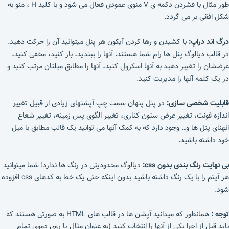
طور مثال با فشردن دکمه ی V منوی عمودی فعال می شود و با کلید H ، منو به
شکل افقی بر می گردد.
درگ اند دراپ:
با کشیدن و رها کردن آیکون هر پنل میتوانید آن را حرکت دهید.
در قالب دیالوگ پنل ها رام شما هستند. آنها را ببندید، باز کنید، مخفی کنید،
عرضشان را تغییر دهید به آنها اسکرول کنید، آنها را مطابق میلتان مرتب کنید و
در یک کلمه آنها را مدیربت کنید.
قابلیت شخصی سازی:
در پنل پنهان سمت چپ آپشنهای زیادی از قبیل تغییر
اندازه فونت، تغییر عرض ستون کناری، تغییر الگوی پس زمینه، تغییر شعاع
انهنای پنل ها و… وجود دارد که به کمک آنها می توانید یک قالب مطابق با میل
خود داشته باشید.
بی نهایت رنگ بندی بدون css:
دیالوگ محدودیتی در رنگ ها ندارد! شما میتوانید
هر آیتم را با یک رنگ داشته باشید بدون اینکه حتی یک خط به کدهای css افزوده
شود.
توجه :
همانطور که میدانید آپشن ها در قالب های HTML به صورتی هستند که
باید قبل از اجرا یکی از آنها را انتخاب کنید (به عنوان مثال یا روی دموی تمام