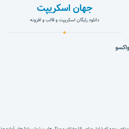
جهان اسکریپت
دانلود رایگان اسکریپت و قالب و افزونه
یک قالب HTML صفحه فرود آماده تأثیرگذار و بی عیب و نقص بوده که شامل عناصر I