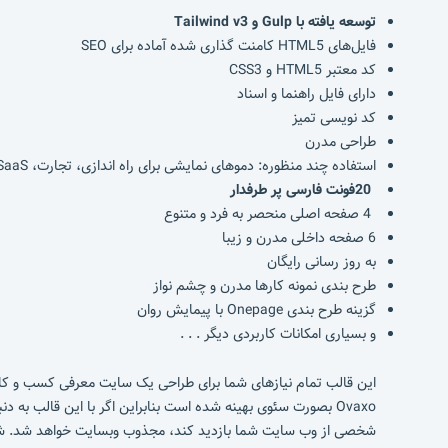
توسعه یافته با
Gulp
و
Tailwind v3
فایل‌های HTML5 کامنت گذاری شده آماده برای SEO
کد معتبر HTML5 و CSS3
دارای فایل راهنما و اسناد
کد نویسی تمیز
طراحی مدرن
استفاده چند منظوره: دموهای نمایشی برای راه اندازی، تجارت، SaaS، نرم افزار، SEO، بازاریابی، نمایندگی، نمونه کارها، وبلاگ شخصی، مجله و غیره
20
فونت فارسی پر طرفدار
4 صفحه اصلی منحصر به فرد و متنوع
6 صفحه داخلی مدرن و زیبا
به روز رسانی رایگان
طرح بندی نمونه کارها مدرن و چشم نواز
گزینه طرح بندی Onepage با پیمایش روان
و بسیاری امکانات کاربردی دیگر . . .
این قالب تمام نیازهای شما برای طراحی یک سایت معرفی کسب و کار ر
Ovaxo بصورت سئوی بهینه شده است بنابراین اگر با این قالب ب
شخصی از وب سایت شما بازدید کند، مجذوب وبسایت خواهد شد. شما 