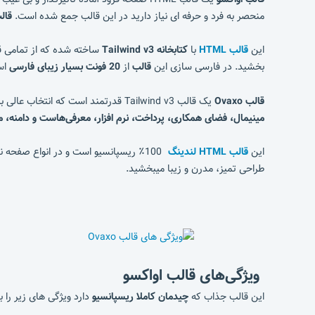
منحصر به فرد و حرفه ای نیاز دارید در این قالب جمع شده است.
قالب o
این
قالب HTML
با
کتابخانه Tailwind v3
ساخته شده که از تمامی قا
بخشید. در فارسی سازی این
قالب
از
20 فونت بسیار زیبای فارسی
است
قالب Ovaxo
یک قالب Tailwind v3 قدرتمند است که انتخاب عالی برای راه اندازی،
مینیمال، فضای همکاری، پرداخت، نرم افزار، معرفی‌هاست و دامنه، 
این
قالب HTML لندینگ
طراحی تمیز، مدرن و زیبا میبخشید.
ویژگی‌های قالب
اواکسو
این قالب جذاب که
چیدمان کاملا ریسپانسیو
دارد ویژگی های زیر را ب