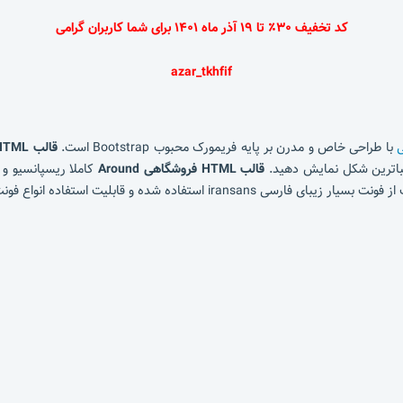
کد تخفیف ۳۰٪ تا ۱۹ آذر ماه ۱۴۰۱ برای شما کاربران گرامی
azar_tkhfif
ی
با طراحی خاص و مدرن بر پایه فریمورک محبوب ‌Bootstrap است.
قالب HTML آروند
 زیباترین شکل نمایش دهید.
قالب HTML فروشگاهی Around
کاملا ریسپانسیو و
ستفاده انواع فونت های دیگر ایرانی در قالب می باشد.