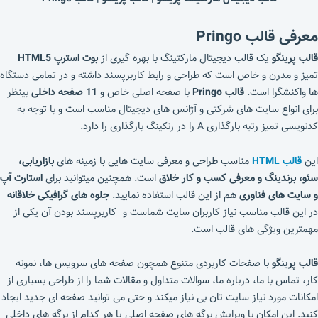
معرفی قالب
Pringo
قالب پرینگو
یک قالب دیجیتال مارکتینگ با بهره گیری از
بوت استرپ HTML5
تمیز و مدرن و خاص است که طراحی و رابط کاربرپسند داشته و در تمامی دستگاه
ها واکنشگرا است.
قالب
Pringo
با صفحه اصلی خاص و
11 صفحه داخلی
بینظر
برای انواع سایت های شرکتی و آژانس های دیجیتال مناسب است و با توجه به
کدنویسی تمیز رتبه بارگذاری A را در رنکینگ بارگذاری را دارد.
این
قالب HTML
مناسب طراحی و معرفی سایت هایی با زمینه های
بازاریابی،
سئو، برندینگ و معرفی کسب و کار خلاق
است. همچنین میتوانید برای
استارت آپ
و سایت های فناوری
هم از این قالب استفاده نمایید.
جلوه های گرافیکی خلاقانه
در این قالب مناسب نیاز کاربران سایت شماست و کاربرپسند بودن آن یکی از
مهمترین ویژگی های قالب است.
قالب پرینگو
با صفحات کاربردی متنوع همچون صفحه های سرویس ها، نمونه
کار، تماس با ما، درباره ما، سوالات متداول و مقالات شما را از طراحی بسیاری از
امکانات مورد نیاز سایت تان بی نیاز میکند و حتی می توانید صفحه ای جدید ایجاد
کنید. این امکان با ویرایش برگه های صفحه اصلی یا هر کدام از برگه های داخلی