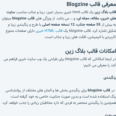
معرفی قالب Blogzine
قالب بلاگ زین
یک قالب html خبری بسیار تمیز، زیبا و جذاب مناسب
سایت
های خبری، مقاله، مجله ای،
و … می باشد. از ویژگی های
قالب blogzine
میتوان
به بیش از
55 صفحه جذاب، 12 نسخه صفحه اصلی
با طرح و رنگبندی زیبا و
شکیل اشاره کرد. قالب blogzine یک
قالب HTML خبری
دارای صفحات متنوع
کاربردی با انیمیشن، افکت های زیبا و جذاب است.
امکانات قالب بلاگ زین
در اینجا امکاناتی که قالب blogzine برای طراحی یک وب سایت خبری فراهم می
کند را معرفی می کنیم:
رنـگبنـدی
در
قالب blogzine
برای رنگبندی بخش ها و المان های مختلف از روانشناسی
رنگ استفاده شده است و بدین صورت جذابیت خاصی به خود گرفته است،
همچنین با رنگبندی منحصر به فردی که دارد مخاطبان زیادی را جذب خواهد کرد.
ســرعـت