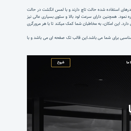
درهای استفاده شده حالت تاچ دارند و با لمس انگشت در حالت
به طراحی متریال، استفاده از فریمورک Bootstrap5 اشاره نمود. همچنین دارای سرعت لود بالا و سئوی بسیاری عالی نیز
از جمله Google Chrome ، Mozilla Firefox ، Microsoft Edge ، Opera ، Internet Explorer و … سازگاری دارد. این امکان، به مخاطبان شما کمک میکند تا با هر مرورگری
ال انجام دهید این قالب سبک گزینه بسیار مناسبی برای شما می باشد.این قالب تک صفحه ای می باشد و با