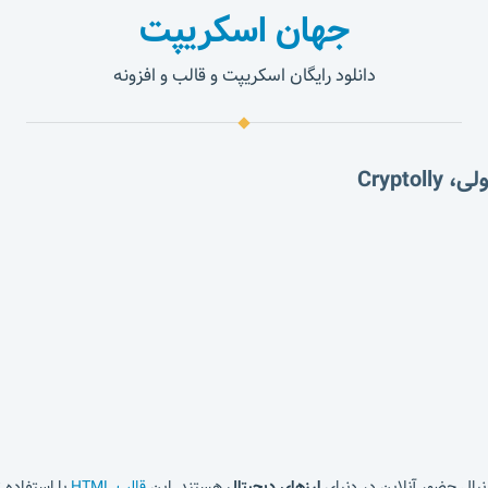
جهان اسکریپت
دانلود رایگان اسکریپت و قالب و افزونه
بال حضور آنلاین در دنیای
ارزهای دیجیتال
هستند. این
قالب HTML
با استفاده
HTM5،css3، JS و Bootstrap