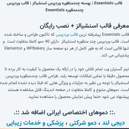
قالب Essentials | پوسته چندمنظوره وردپرس اسنشیالز | قالب وردپرس
چندمنظوره Essentials
معرفی قالب اسنشیالز + نصب رایگان
قالب Essentials پیشرفته ترین
قالب وردپرس
که تاکنون طراحی و ساخته شده
است. قالب وردپرس چند منظوره اسنشیالز دارای 40 دمو کاملا متفاوت است و
تنها قالبی است که به طور کامل از هر دو صفحه ساز WPBakery و Elementor
پشتیبانی می کند.
تیم گستران وب تمام تلاش خود را در ارائه یک محصول با کیفیت به کار برده تا
محصول دقیقا با تمامی امکانات توسعه یابد. طراحی قالب چندمنظوره وردپرس
اسنشیالز با توجه بی نظیر به جزئیات و ویژگی هایی که قبلا دیده نشده انجام شده
است. دموهای متنوع و کاملا متفاوت در صفحه لندینگ قابل مشاهده هستند
پیشنهاد می شود حتما پیش نمایش محصول را مشاهده نمایید.
.:: دموهای اختصاصی ایرانی اضافه شد ::.
دیجی لند
،
دمو شرکتی
،
پزشکی و خدمات زیبایی