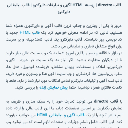
قالب directro | پوسته HTML آگهی و تبلیغات دایرکترو | قالب تبلیغاتی
دایرکترو
امروز با یکی از بهترین و جذاب ترین قالب آگهی و دایرکتوری همراه شما
هستیم. قالبی که در ادامه معرفی خواهیم کرد یک
قالب HTML
جدید با
کد نویسی روز دنیاست.
قالب دایرکترو
یک قالب کاملا بهینه و پر سرعت
برای انواع مشاغل تجاری و تبلیغاتی می باشد.
در بازار خلاقانه و بسیار رقابتی امروز شما به یک وب سایت عالی نیاز دارید
تا از دیگران متفاوت باشید. اگر نیاز به یک سایت در حوزه آگهی،
دایرکتوری، املاک و مستغلات، پورتال مشاغل، فروشنده اتومبیل، هتل ها،
سفر، رزرواسیون ها، گردشگری و وب سایت آگهی غذا و رستوران و غیره دارید،
فقط با
قالب ثبت آگهی و تبلیغات دایرکترو تمامی امکانات مورد نیاز شما را دارد.
کلمات فانتزی همراه نباشید؛ حتما
پیش نمایش زنده
را بررسی کنید.
با
قالب directro
می توانید تجارت خود را به سبک مدرن و ظریف به
نمایش بگذارید. بر اساس تحقیقات زیاد، ما این قالب عالی را ارائه داده
ایم تا هر آنچه را از یک
قالب آگهی و تبلیغاتی
HTML
می خواهید برآورده
کند. این قالب شامل تمام جزئیات و صفحات لازم است که می توانید وب