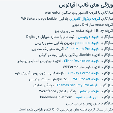
ویژگی ‌های قالب اقیانوس
سازگاری با افزونه المنتور پرو، پلاگین elementor
سازگاری
افزونه ویژوال کامپوزر
، پلاگین WPBakery page builder
افزونه صفحه ساز Divi ، دیوی
افزونه Brizy | افزونه صفحه ساز بریزی پرو
سازگار با
افزونه دیجیتس
، ثبت نام با شماره موبایل در Digits
سازگار با
افزونه yoast seo
بهترین پلاگین سئو وردپرس
سازگار با
افزونه Rank Math Pro
، افزونه سئو رنک مث پرو
سازگار با افزونه Rankie، پلاگین ردیابی رتبه در گوگل
سازگار با
افزونه Slider Revolution
، افزونه وردپرس اسلایدر رولوشن
سازگار با افزونه فرم ساز WPForms
سازگار با
افزونه Gravity Forms
، افزونه فرم ساز وردپرس گرویتی فرم
سازگار با
افزونه WP Rocket
، راکت افزایش سرعت وردپرس
ساز گار با
افزونه IThemes Security Pro
، پلاگین امنیتی
سازگار با
افزونه وردفنس
، پلاگین امنیتی Wordfence
سازگار با
بادی باس پلتفرم
، buddyboss platform
سازگار با بادی پرس و بی بی پرس
یکی از سبک ترین قالب های وردپرسی که تا کنون طراحی شده است