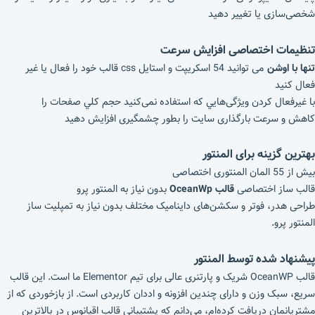
شخصی‌سازی یا تغییر دهید
تنظیمات اختصاصی افزایش سرعت
تنها با اوشن
می توانید 54 اسکریپت و استایل css قالب خود را فعال یا غیر
فعال کنید
با غیرفعال کردن ویژگی‌هایي که استفاده نمی‌کنید حجم کلي صفحات را
کاهش و سرعت بارگذاری سايت را بطور چشمگيری افزایش دهید
بهترین گزینه برای المنتور
بیش از 55 المان المنتوری اختصاصی
قالب ساز اختصاصی
قالب OceanWp
بدون نیاز به المنتور پرو
طراحی هدر، فوتر و سکشن‌های داینامیک مختلف بدون نیاز به تمپلیت ساز
المنتور پرو.
پیشنهاد شده توسط المنتور
قالب OceanWP شریک و پارتنری عالی برای تیم Elementor ما است. این قالب
سریع، سبک وزن و دارای چندین افزونه و اددان کاربردی است. از بازخوردی که از
مشتریانمان دریافت کرده‌ام، می‌دانم که پشتیبانی قالب اقیانوس در بالاترین