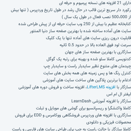
دارای 21 افزونه‌ های نسخه پرمیوم و حرفه ای
رکورد دار سریع ترین قالب در حال رشد در طول تاریخ وردپرس ( تنها بیش
از 500،000 نصب فعال در طول یک سال )
کتابخانه عظیم با بیش از 250 وب سایت حرفه ای از پیش طراحی شده
سایت های آماده ساخته شده با بهترین صفحه ساز دنیا المنتور
قابلیت درون ریزی سایت های آماده تنها با یک کلیک
سرعت لود فوق العاده بالا در حدود 0.5 ثانیه
سازگاری با بهترین صفحه ساز های جهان
کدنویسی کاملا سئو شده و بهینه برای رتبه یک گوگل
چیدمان های متنوع نظیر سایدبار راست و سایدبار چپ
کنترل رنگ ‌ها و پس ‌زمینه ‌های همه بخش های سایت
ادغام با برترین پلاگین های ساخت سایت های آموزشی
سازگار با
افزونه LifterLMS
، افزونه ساخت و فروش دوره های آموزشی
لیفتر ال ام اس
سازگار با افزونه آموزشی LearnDash
کاملا واکنشگرا و ریسپانسیو برای گوشی های موبایل و تبلت
سازگاری با افزونه های وردپرس فروشگاهی ووکامرس و EDD برای فروش
محصولات فیزیکی و دانلودی
کاملا سازگار با حالت راست به چپ برای طراحی سایت های فارسی و راست