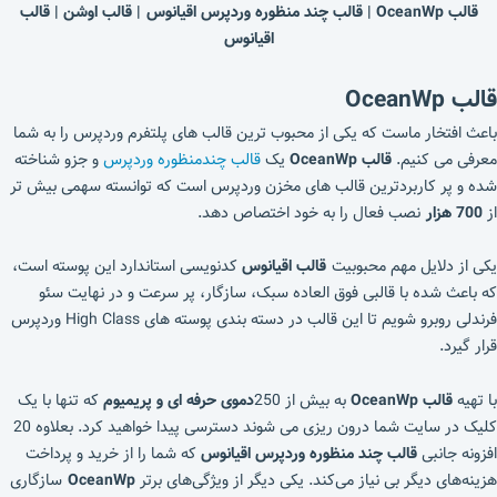
قالب OceanWp | قالب چند منظوره وردپرس اقیانوس
| قالب اوشن | قالب
اقیانوس
قالب OceanWp
باعث افتخار ماست که یکی از محبوب ترین قالب های پلتفرم وردپرس را به شما
معرفی می کنیم.
قالب
OceanWp
یک
قالب چندمنظوره وردپرس
و جزو شناخته
شده و پر کاربردترین قالب های مخزن وردپرس است که توانسته سهمی بیش تر
از
700 هزار
نصب فعال را به خود اختصاص دهد.
یکی از دلایل مهم محبوبیت
قالب
اقیانوس
کدنویسی استاندارد این پوسته است،
که باعث شده با قالبی فوق العاده سبک، سازگار، پر سرعت و در نهایت سئو
فرندلی روبرو شویم تا این قالب در دسته بندی پوسته های High Class وردپرس
قرار گیرد.
با تهیه
قالب OceanWp
به بیش از 250
دموی حرفه ای و پریمیوم
که تنها با یک
کلیک در سایت شما درون ریزی می شوند دسترسی پیدا خواهید کرد. بعلاوه‌ 20
افزونه جانبی
قالب چند منظوره وردپرس اقیانوس
که شما را از خرید و پرداخت
هزینه‌های دیگر بی نیاز می‌کند. یکی دیگر از ویژگی‌های برتر
OceanWp
سازگاری