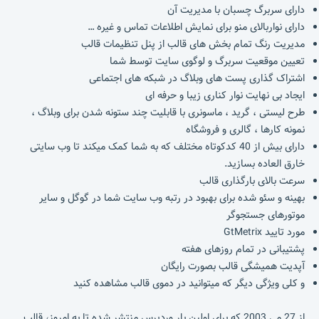
دارای سربرگ چسبان با مدیریت آن
دارای نواربالای منو برای نمایش اطلاعات تماس و غیره …
مدیریت رنگ تمام بخش های قالب از پنل تنظیمات قالب
تعیین موقعیت سربرگ و لوگوی سایت توسط شما
اشتراک گذاری پست های وبلاگ در شبکه های اجتماعی
ایجاد بی نهایت نوار کناری زیبا و حرفه ای
طرح لیستی ، گرید ، ماسونری با قابلیت چند ستونه شدن برای وبلاگ ،
نمونه کارها ، گالری و فروشگاه
دارای بیش از 40 کدکوتاه مختلف که به شما کمک میکند تا وب سایتی
خارق العاده بسازید.
سرعت بالای بارگذاری قالب
بهینه و سئو شده برای بهبود در رتبه وب سایت شما در گوگل و سایر
موتورهای جستجوگر
مورد تایید GtMetrix
پشتیبانی در تمام روزهای هفته
آپدیت همیشگی قالب بصورت رایگان
و کلی ویژگی دیگر که میتوانید در دموی قالب مشاهده کنید
از 27 می 2003 که برای اولین بار وردپرس منتشر شده تا به امروز، قالب