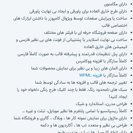
دارای مگامنوی
دارای طرح خارق العاده برای پاورقی و ایجاد بی نهایت پاورقی
ساخت یا ویرایش صفحات توسط ویژوال کامپوزر با داشتن ابزارک های
اختصاصی قالب
دارای صفحه فروشگاه حرفه ای با فیلتر های مختلف
ساخت بی نهایت اسلایدر با پشتیبانی از فونت های بی نظیر فارسی و
انیمیشن های خارق العاده
دارای پنل تنظیمات قدرتمند و پیشرفته قالب به صورت کاملاً فارسی
کاملاً سازگار با افزونه ووکامرس
دارای المان های زیبا و بی نظیر برای نمایش محصولات شما
کاملاً سازگار با
افزونه WPML
تغییر ترجمه های قالب و افزونه ها به سادگی توسط شما
سبک های نامحدود رنگ. فقط با چند کلیک طرح رنگی دلخواه خود را
ایجاد کنید!
طراحی مدرن، استاندارد و شیک
کاملاً ریسپانسیو با تمامی پلتفرم ها نظیر موبایل، تبلت و غیره …
دارای ماژول برای نمایش نمونه کار ها ، وبلاگ ، گالری و فروشگاه شما
طراحی بی نظیر و متعدد تب ها ، آکاردیون ها و دکمه
دارای انواع کاروسل ها زیبا در چندین طرح