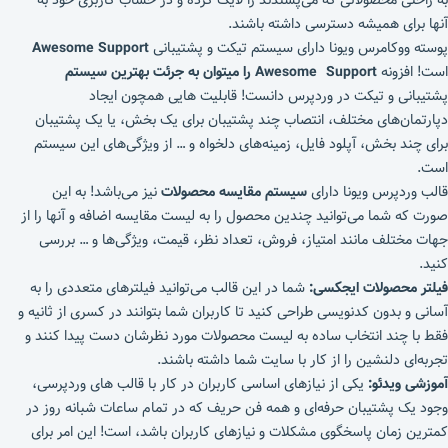
به راحتی محصولاتی که می‌پسندند را لایک کرده و در حساب کاربری خود به
آنها برای همیشه دسترسی داشته باشند.
پوسته ووکامرس ویونا دارای سیستم تیکت و پشتیبانی
Awesome Support
است! افزونه
Awesome Support
را میتوان به جرئت بهترین سیستم
پشتیبانی و تیکت در وردپرس دانست! قابلیت هایی همچون ایجاد
دپارتمان‌های مختلف، انتصاب چند پشتیبان برای یک بخش، یا یک پشتیبان
برای چند بخش، آپلود فایل، زمینه‌های دلخواه و … از ویژگی‌های این سیستم
است.
قالب وردپرس ویونا دارای
سیستم مقایسه محصولات
نیز می‌باشد! به این
صورت که شما می‌توانید چندین محصول را به لیست مقایسه اضافه و آنها را از
جهات مختلف مانند امتیاز، فروش، تعداد نظر، قیمت، ویژگی‌ها و … بررسی
کنید.
فیلتر محصولات ایجکسی:
شما در این قالب می‌توانید فیلترهای متعددی را به
آسانی و بدون کدنویسی طراحی کنید تا کاربران شما بتوانند در کسری از ثانیه و
فقط با چند انتخاب ساده به لیست محصولات مورد نظرشان دست پیدا کنند و
تجربه‌ای دلنشین را از کار با سایت شما داشته باشند.
آموزشی ویدئو:
یکی از نیازهای اساسی کاربران در کار با قالب های وردپرسی،
وجود یک پشتیبان حرفه‌ای و همه فن حریف که در تمام ساعات شبانه روز در
کمترین زمان پاسخگوی مشکلات و نیازهای کاربران باشد، است! این امر برای