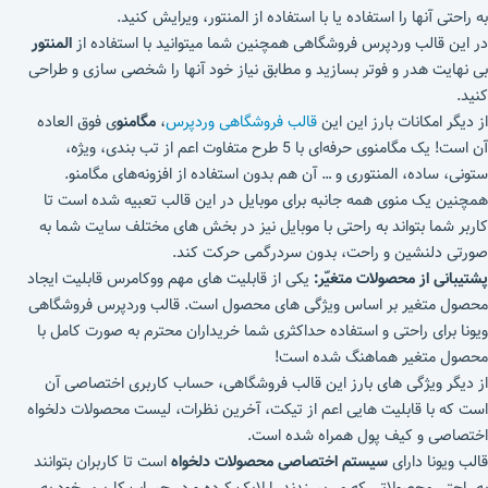
به راحتی آنها را استفاده یا با استفاده از المنتور، ویرایش کنید.
در این قالب وردپرس فروشگاهی همچنین شما میتوانید با استفاده از
المنتور
بی نهایت هدر و فوتر بسازید و مطابق نیاز خود آنها را شخصی سازی و طراحی
کنید.
از دیگر امکانات بارز این این
قالب فروشگاهی وردپرس
،
مگامنو
ی فوق العاده
آن است! یک مگامنوی حرفه‌ای با 5 طرح متفاوت اعم از تب بندی، ویژه،
ستونی، ساده، المنتوری و … آن هم بدون استفاده از افزونه‌های مگامنو.
همچنین یک منوی همه جانبه برای موبایل در این قالب تعبیه شده است تا
کاربر شما بتواند به راحتی با موبایل نیز در بخش های مختلف سایت شما به
صورتی دلنشین و راحت، بدون سردرگمی حرکت کند.
پشتیبانی از محصولات متغیّر:
یکی از قابلیت های مهم ووکامرس قابلیت ایجاد
محصول متغیر بر اساس ویژگی های محصول است. قالب وردپرس فروشگاهی
ویونا برای راحتی و استفاده حداکثری شما خریداران محترم به صورت کامل با
محصول متغیر هماهنگ شده است!
از دیگر ویژگی های بارز این قالب فروشگاهی، حساب کاربری اختصاصی آن
است که با قابلیت هایی اعم از تیکت، آخرین نظرات، لیست محصولات دلخواه
اختصاصی و کیف پول همراه شده است.
قالب ویونا دارای
سیستم اختصاصی محصولات دلخواه
است تا کاربران بتوانند