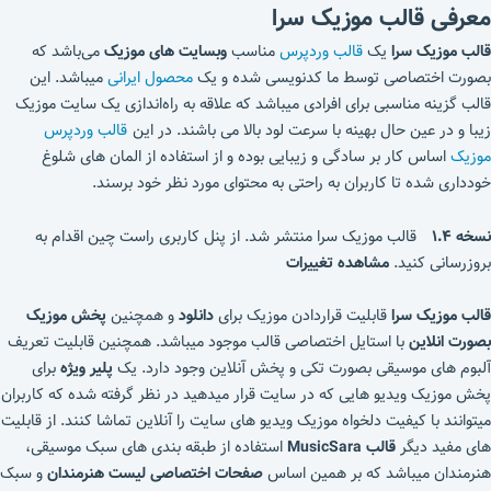
معرفی قالب موزیک سرا
قالب موزیک سرا
یک
قالب وردپرس
مناسب
وبسایت های موزیک
می‌باشد که
بصورت اختصاصی توسط ما کدنویسی شده و یک
محصول ایرانی
میباشد. این
قالب گزینه مناسبی برای افرادی میباشد که علاقه به راه‌اندازی یک سایت موزیک
زیبا و در عین حال بهینه با سرعت لود بالا می باشند. در این
قالب وردپرس
موزیک
اساس کار بر سادگی و زیبایی بوده و از استفاده از المان های شلوغ
خودداری شده تا کاربران به راحتی به محتوای مورد نظر خود برسند.
نسخه ۱.۴
قالب موزیک سرا منتشر شد. از پنل کاربری راست چین اقدام به
بروزرسانی کنید.
مشاهده تغییرات
قالب موزیک سرا
قابلیت قراردادن موزیک برای
دانلود
و همچنین
پخش موزیک
بصورت انلاین
با استایل اختصاصی قالب موجود میباشد. همچنین قابلیت تعریف
آلبوم های موسیقی بصورت تکی و پخش آنلاین وجود دارد. یک
پلیر ویژه
برای
پخش موزیک ویدیو هایی که در سایت قرار میدهید در نظر گرفته شده که کاربران
میتوانند با کیفیت دلخواه موزیک ویدیو های سایت را آنلاین تماشا کنند. از قابلیت
های مفید دیگر
قالب MusicSara
استفاده از طبقه بندی های سبک موسیقی،
هنرمندان میباشد که بر همین اساس
صفحات اختصاصی لیست هنرمندان
و سبک