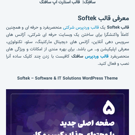
سافتِک| قالب استارت آپ سافتک
معرفی قالب Softek
قالب Softek
یک
قالب وردپرس شرکتی
منحصربفرد و حرفه ای و همچنین
کاملاً واکنشگرا برای ساختن یک وبسایت حرفه ای شرکتی، آژانس های
سرویس دهی آنلاین، آژانس های دیجیتال مارکتینگ، سئو، تکنولوژی،
معرفی اپلیکیشن و… می باشد. برای بهره مندی از امکانات و ویژگی های
منحصربفرد
قالب وردپرس
سافتک
کافیست با زدن چند کلیک ساده آنرا
نصب و فعال کنید.
Softek – Software & IT Solutions WordPress Theme