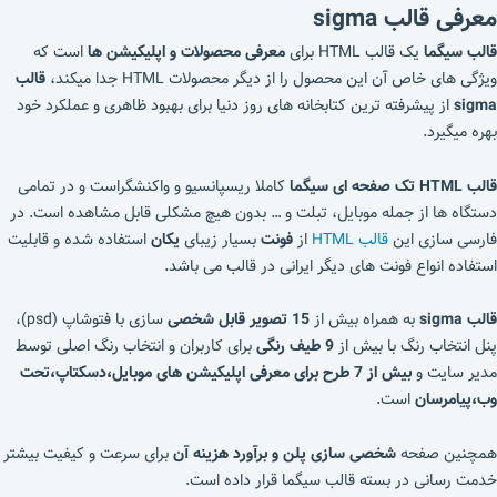
معرفی قالب sigma
قالب سیگما
یک قالب HTML برای
معرفی محصولات و اپلیکیشن ها
است که
ویژگی های خاص آن این محصول را از دیگر محصولات HTML جدا میکند،
قالب
sigma
از پیشرفته ترین کتابخانه های روز دنیا برای بهبود ظاهری و عملکرد خود
بهره میگیرد.
قالب HTML تک صفحه ای سیگما
کاملا ریسپانسیو و واکنشگراست و در تمامی
دستگاه ها از جمله موبایل، تبلت و … بدون هیچ مشکلی قابل مشاهده است. در
فارسی سازی این
قالب HTML
از
فونت
بسیار زیبای
یکان
استفاده شده و قابلیت
استفاده انواع فونت های دیگر ایرانی در قالب می باشد.
قالب sigma
به همراه بیش از
15 تصویر قابل شخصی
سازی با فتوشاپ (psd)،
پنل انتخاب رنگ با بیش از
9 طیف رنگی
برای کاربران و انتخاب رنگ اصلی توسط
مدیر سایت و
بیش از 7 طرح برای معرفی اپلیکیشن های موبایل،دسکتاپ،تحت
وب،پیامرسان
است.
همچنین صفحه
شخصی سازی پلن و برآورد هزینه آن
برای سرعت و کیفیت بیشتر
خدمت رسانی در بسته قالب سیگما قرار داده است.