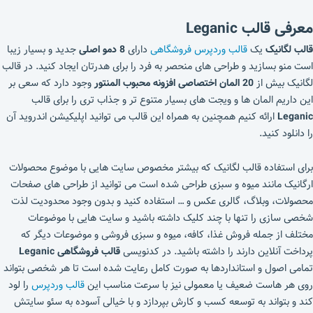
معرفی قالب Leganic
قالب لگانیک
یک
قالب وردپرس فروشگاهی
دارای
8 دمو اصلی
جدید و بسیار زیبا
است منو بسازید و طراحی های منحصر به فرد را برای هدرتان ایجاد کنید. در قالب
لگانیک بیش از
20 المان اختصاصی افزونه محبوب المنتور
وجود دارد که سعی بر
این داریم المان ها و ویجت های بسیار متنوع تر و جذاب تری را برای قالب
Leganic
ارائه کنیم همچنین به همراه این قالب می توانید اپلیکیشن اندروید آن
را دانلود کنید.
برای استفاده قالب لگانیک که بیشتر مخصوص سایت هایی با موضوع محصولات
ارگانیک مانند میوه و سبزی طراحی شده است می توانید از طراحی های صفحات
محصولات، وبلاگ، گالری عکس و … استفاده کنید و بدون وجود محدودیت لذت
شخصی سازی را تنها با چند کلیک داشته باشید و سایت هایی با موضوعات
مختلف از جمله فروش غذا، کافه، میوه و سبزی فروشی و موضوعات دیگر که
پرداخت آنلاین دارند را داشته باشید. در کدنویسی
قالب فروشگاهی Leganic
تمامی اصول و استانداردها به صورت کامل رعایت شده است تا هر شخصی بتواند
روی هر هاست ضعیف یا معمولی نیز با سرعت مناسب این
قالب وردپرس
را لود
کند و بتواند به توسعه کسب و کارش بپردازد و با خیالی آسوده به سئو سایتش