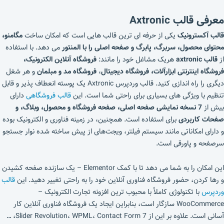
معرفی قالب Axtronic
قالب آکسترونیک
یکی از حرفه ای ترین قالب هایی است که امکان ساخت
مگامنو،
محتوای محصول، سربرگ، پابرگ و صفحه اصلی را با المنتور
می دهد. با استفاده
از
قالب axtronic
هریک مشاغل خود را مانند:
فروشگاه آنلاین الکترونیک،
فروشگاه اینترنتی ابزارآلات، فروشگاه دیجیتال
،
فروشگاه مد و مبلمان
و هر شغل
دیگری را راه اندازی کنید. قالب وردپرس Axtronic یک پوسته انعطاف پذیر و قابل
تنظیم با ویژگی های بسیاری برای راحتی شما است. این
قالب فروشگاهی
دارای
بیش از
7 نسخه نمایشی صفحه اصلی، صفحه فروشگاه و محصول، وبلاگ، و
صفحات کاربردی
برای استفاده است. همچنین، در زمینه فناوری و الکترونیک بوده
و دارای امکاناتی مانند سیستم فیلتر، ویجت‌های از پیش ساخته شده نوار جستجو
سرصفحه و پاورقی است.
این امکان را به شما می دهد تا با کمک Elementor – یک سازنده صفحه کشیدن
و رها کردن، حضور فروشگاه فناوری آنلاین خود را به راحتی تغییر دهید. این
قالب
وردپرس
با تکنولوژی کاملاً با محبوب ترین افزونه تجارت الکترونیک –
WooCommerce سازگار است، بنابراین ایجاد یک فروشگاه فناوری آنلاین کار
آسانی است. علاوه بر این از Slider Revolution، WPML، Contact Form 7، …