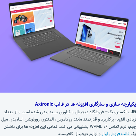
یکپارچه سازی و سازگاری افزونه ها در قالب Axtronic
قالب آکسترونیک– فروشگاه دیجیتال و فناوری بسته بندی شده است و از تعداد
زیادی افزونه پرکاربرد و قدرتمند مانند ووکامرس، المنتور، روولوشن اسلایدر، میل
چیم، فرم تماس 7، WPML پشتیبانی می کند. تمامی این افزونه ها برای داشتن
یک
قالب فروش ابزار
و لوازم دیجیتال کافیست.