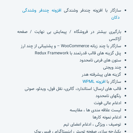
سازگار با افزونه چندفر وشندگی
افزونه چندفر وشندگی
دکان
بارگیری بیشتر در فروشگاه / پیمایش بی نهایت / صفحه
آژاکسی
سازگار با چند زبانه WooCommerce – و پشتیبانی از چند ارز
پنل گزینه های قالب قدرتمند با Redux Framework
ستون های فرعی نامحدود
چند ویجتی
گزینه های پیشرفته هدر
سازگار با
افزونه WPML
قالب های ارسال: استاندارد، گالری، نقل قول، ویدئو، صوتی
رنگهای نامحدود
ادغام عالی فونت
لیست علاقه مندی ها ، مقایسه
ادغام نمونه کارها
توصیف ، ویژگی ، ادغام اعضای تیم
یکپارچه سازی صفحه توییتر ، اینستاگرام ، فیس بوک