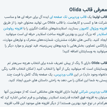
معرفی قالب Olida
قالب اولیدا
یک
قالب وردپرس تک صفحه ای
ایده آل برای حرفه ای ها و مناسب
شرکت ها و کسب و کارهاست. با قالب Olida می توانید محتوای خود را از طریق
افزونه ویژوال کامپوزر
بسازید، اسلایدشوهای شگفت انگیزی را با
افزونه رولوشن
اسلایدر
که بزرگ ترین و بهترین افزونه ساخت اسلایدر حرفه ای است میتوانید
ایجاد کنید. باکس های نظرات مشتریان، شمارنده‌های متحرک و نوارهای مهارت،
پارالکس تصاویر، بخش‌هایی با ویدیوهای پس‌زمینه، فید توییتر و موارد دیگر را
میتوانید به وبسایتتان اضافه کنید!
قالب Olida
دارای 5 رنگ از پیش تعریف شده برای انتخاب هرچه سریعتر تم
وبسایتتان است که میتوانید یکی از آنها را انتخاب کنید ( امکان انتخاب قالب رنگی
دلخواه وجود دارد) در این
قالب وردپرس
، یک صفحه بلاگ کامل با فرمت چند
پستی به شما این امکان را می دهد به راحتی داستان های خبری ایجاد کنید.
قالب وردپرس شرکتی
اولیدا دارای افزونه های مختلفی است که از مهمترین آنها
میتوان به افزونه فوق العاده قدرتمند اسلایدر روولوشن و فرم تماس اشاره کرد که
هرکدام در نوع خود بهترین هستند! از دیگر افزونه های موجود این قالب افزونه