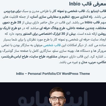
معرفی قالب Inbio
قالب اینبایو
یک
قالب شخصی و نمونه کار
با طراحی مدرن و سبک
برای وردپرس
می باشد.
راه اندازی سریع، تنظیم و سفارشی سازی آسان،
از جمله قابلیت های
مهم
قالب Inbio
می باشد. این قالب در حال حاضر دارای بیش از
28 طرح دموی
مختلف، چندین صفحه داخلی، طرح وبلاگ حرفه ای
مباشد که در
دو طرح تاریک و
روشن
ارائه شده است.
بیش از 30 ابزارک اختصاصی برای المنتور
وجود دارد که
ایجاد سایت حرفه ای شخصی و نمونه کار با طرح مورد نظرتان را برای شما بسیار
ساده می کند. از دیگر امکانات این
قالب شخصی
میتوان به سازگار بودن با تمامی
مرورگر ها و دستگاه ها، بهینه سازی سئو، سازگاری کامل با صفحه ساز گوتنبرگ و
… اشاره کرد. این قالب دارای دموهای
مشاوره، طراح سایت، طراح لباس،فریلنسر،
عکاس، مربی، مدل
و غیره می باشد.
InBio – Personal Portfolio/CV WordPress Theme