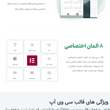
ویژگی های قالب سی وی آپ
طراحی صفحات قالب وردپرس CVup توسط المنتور، قدرتمند ترین صفحه ساز