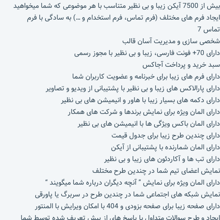
بیش از 7500 آیکن زیبا و بی نظیر متناسب با هر موضوعی که شما میخواهید
ایجاد فرم های مختلف (فرم تماس، فرم استخدام و …) به سادگی با فرم
تماس 7
شخصی سازی و مدیریت آسان قالب
دارای 70+ فونت فارسی، زیبا و بی نظیر با مجوز رسمی
سبد خرید و پرداخت آجاکس
دارای فرم های زیبا برای خبرنامه و عضویت کاربران شما
دارای پارالاکس های زیبا و بی نظیر با پشتیبانی از ویدیو و تصاویر
دارای دکمه های بسیار زیبا با هاور و انیمیشن های بی نظیر
دارای المان ویژه برای نمایش برندها و شرکت های همکار
دارای المان باکس ویژگی ها با انیمیشن های بی نظیر
دارای چندین طرح زیبا برای جدول قیمت
دارای المان شمارنده با پشتیبانی از آیکن
دارای تب ها و آکاردئون های زیبا و بی نظیر
نمایش اعضای تیم شما در چندین طرح مختلف
دارای المان ویژه برای نمایش ” آنچه دیگران درباره شما میگویند “
نمایش شبکه های اجتماعی شما در چندین طرح در سربرگ یا پاورقی
دارای صفحه زیبا برای صفحه بزودی و 404 با امکان ویرایش با المنتور
ایجاد و طرح سوالات متداول با پاسخ های از پیش تعریف شده توسط شما