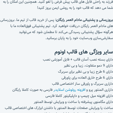
فرزند به راحتی فایل های قالب پیش فرض را لغو کنید. همچنین این امکان را به
شما می دهد که قالب خود را به روشی ایمن بروز کنید!
بروزرسانی و پشتیبانی مادام العمر رایگان:
پس از خرید قالب از تیم ما. بروزرسانی
های مادام العمر رایگان دریافت خواهید کرد. تیم پشتیبانی فوق‌العاده ما با
هرگونه سؤال پشتیبانی رسیدگی می‌کند تا مطمئن شود که می‌توانید
سفارشی‌سازی وب‌سایت خود را به پایان برسانید.
سایر ویژگی های قالب اونوم
دارای بسته نصب آسان قالب + فایل آموزشی نصب
دارای 9 دمو متفاوت، زیبا و بی نظیر
دارای 6 طرح زیبا و بی نظیر برای سربرگ
دارای 6 طرح خارق العاده برای پاورقی
داراری سربرگ و پاورقی ساز اختصاصی قالب
داراری المنتور پرو و
افزونه رولوشن اسلایدر
فارسی به صورت کاملا رایگان
دارای افزونه میل چیمپ و داپلیکیتور کاملا فارسی
دارای مگامنوی پیشرفته با ساخت و ویرایش توسط المنتور
ساخت یا ویرایش صفحات توسط المنتور با داشتن ابزارک های اختصاصی قالب