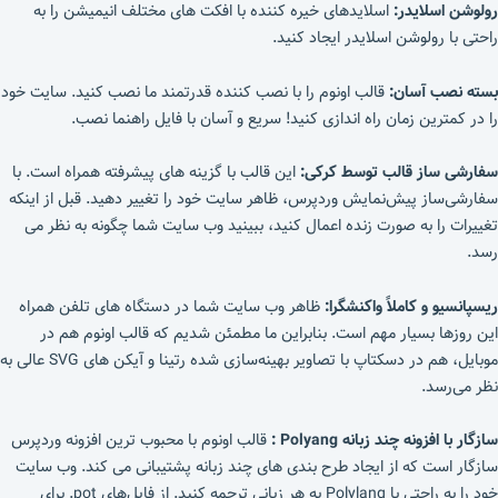
رولوشن اسلایدر:
اسلایدهای خیره کننده با افکت های مختلف انیمیشن را به
راحتی با
رولوشن اسلایدر ایجاد کنید.
بسته نصب آسان:
قالب اونوم را با نصب کننده قدرتمند ما نصب کنید. سایت خود
را در کمترین زمان راه اندازی کنید! سریع و آسان با فایل راهنما نصب.
سفارشی ساز قالب توسط کرکی:
این قالب با گزینه های پیشرفته همراه است. با
سفارشی‌ساز پیش‌نمایش وردپرس، ظاهر سایت خود را تغییر دهید. قبل از اینکه
تغییرات را به صورت زنده اعمال کنید، ببینید وب سایت شما چگونه به نظر می
رسد.
ریسپانسیو و کاملاً واکنشگرا:
ظاهر وب سایت شما در دستگاه های تلفن همراه
این روزها بسیار مهم است. بنابراین ما مطمئن شدیم که قالب اونوم هم در
موبایل، هم در دسکتاپ با تصاویر بهینه‌سازی شده رتینا و آیکن های SVG عالی به
نظر می‌رسد.
سازگار با افزونه چند زبانه Polyang :
قالب اونوم با محبوب ترین افزونه وردپرس
سازگار است که از ایجاد طرح بندی های چند زبانه پشتیبانی می کند. وب سایت
خود را به راحتی با Polylang به هر زبانی ترجمه کنید. از فایل‌های pot. برای