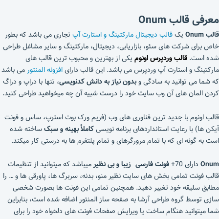
معرفی قالب Onum
قالب Onum
یک
قالب دیجیتال مارکتینگ و استارت آپ
تجاری می باشد که بطور
خاص برای شرکت های سئو، بازاریابی، دیجیتال، مارکتینگ و سایر مشاغل طراحی
شده است.
قالب وردپرس
اونوم
یکی از بهترین و محبوب ترین قالب های
مارکتینگ و استارت آپ وردپرس می باشد. این قالب دارای
افزونه المنتور
می باشد
که شما می توانید به سادگی و
بدون نیاز به دانش کدنویسی
، تنها با دراپ و دراگ
کردن المان های آن وب سایت خود را درست شبیه آن چه میخواهید طراحی کنید.
قالب اونوم با جدید ترین فناوری های وب (فریم ورک بوت استرپ، ساس و فونت
آیکن ها) با رعایت استانداردهای برنامه نویسی
کاملاً بهینه و سبک
ساخته شده
است به گونه ای که با تمام مرورگرهای و تمام پلتفرم ها به درستی کار میکند.
Onum
دارای 70+
فونت فارسی زیبا و بی نظیر
میباشد که میتوانید از تنظیمات
قالب فونت تمامی بخش های سایت نظیر منو، بدنه، سربرگ ها، پاورقی ها و … را
مطابق سلیقه خود تغییر دهید. همچنین تمامی این فونت ها بصورت شخصی
سازی توسط گروه طراحی آرشا به صفحه ساز المنتور اضافه شده است، بنابراین
شما میتوانید هنگام ساخت یا ویرایش صفحات فونت های دلخواه خود را برای