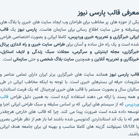
معرفی قالب پارسی نیوز
یکی از حوزه های پر مخاطب برای طراحان وب ایجاد سایت های خبری یا بلاگ های
یشرفته و حتی سایت اطلاع رسانی برای سازمان هاست.
پارسی نیوز
یک
قالب
یرانی خبرگزاری و تحریریه خبری وردپرس،
کاملا ایرانی و بصورت اختصاصی طراحی
شده است و یک راه حل ساده و آسان برای
طراحی سایت خبری و راه اندازی پرتال
خبرگزاری، مجله اینترنتی و سرگرمی، مجلات سبک زندگی و لایف استایل،
خبرنگاری و تحریریه آنلاین
و همچنین
سایت بلاگ شخصی
و حتی
سازمانی
است.
الب پارسی نیوز
همانند سایت های خبرگزاری برتر ایران دارای تمامی عناصر و
ملزومات حرفه ای بسترهای خبری است. با توجه به اینکه مخاطب ایرانی در طی
سالیان سال و بصورت مستمر با قالب های خبری اورجینال که یک فرمت استاندارد
و همه پسند را ارائه می دهند استفاده کرده است. به همین دلیل طراحی
قالب
وردپرس
که از سیستم های ایرانی که بر اساس سلیقه و سبک طراحی ایرانی اجرا و
توسعه داده شده است ضرورت پیدا می کند. چرا که قالب های خارجی هرچقدر
هم که با بک اند استانداردی کدنویسی شده باشند اما باز هم از نظر طراحی بصری
یا UI/UX نمیتوانند گزینه های کاملا مناسب و بهینه ای برای جامعه هدف ایرانی
باشند.