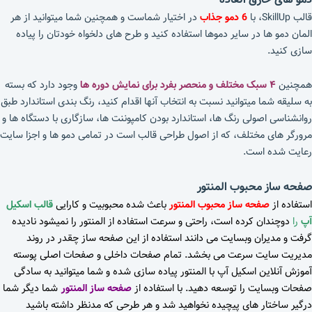
قالب SkillUp، با
6 دمو جذاب
در اختیار شماست و همچنین شما میتوانید از هر
المان دمو ها در سایر دموها استفاده کنید و طرح های دلخواه خودتان را پیاده
سازی کنید.
همچنین
۴ سبک مختلف و منحصر بفرد برای نمایش دوره ها
وجود دارد که بسته
به سلیقه شما میتوانید نسبت به انتخاب آنها اقدام کنید، رنگ بندی استاندارد طبق
روانشناسی اصولی رنگ ها، استاندارد بودن کامپوننت ها، سازگاری با دستگاه ها و
مرورگر های مختلف، که از اصول طراحی قالب است در تمامی دمو ها و اجزا سایت
رعایت شده است.
صفحه ساز محبوب المنتور
استفاده از
صفحه ساز محبوب المنتور
باعث شده محبوبیت و کارایی
قالب اسکیل
آپ
را
دوچندان کرده است، راحتی و سرعت استفاده از المنتور را نمیشود نادیده
گرفت و مدیران وبسایت می دانند استفاده از این صفحه ساز چقدر در روند
مدیریت سایت سرعت می بخشد.
تمام صفحات داخلی و صفحات اصلی پوسته
آموزش آنلاین اسکیل آپ با المنتور پیاده سازی شده و شما میتوانید به سادگی
صفحات وبسایت را توسعه دهید.
با استفاده از
صفحه ساز المنتور
شما دیگر شما
درگیر ساختار های پیچیده نخواهید شد و هر طرحی که مدنظر داشته باشید