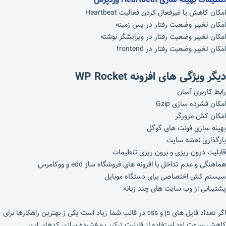
امکان کاهش یا غیرفعال کردن فعالیت Heartbeat
امکان تغییر وضعیت رفتار در پس زمینه
امکان تغییر وضعیت رفتار در ویرایشگر نوشته
امکان تغییر وضعیت رفتار در frontend
دیگر ویژگی های افزونه
WP Rocket
رابط کاربری آسان
امکان فشرده سازی Gzip
امکان کش مرورگر
بهینه سازی فونت های گوگل
بارگذاری نقشه سایت
قابلیت درون ریزی و برون ریزی تنظیمات
هماهنگی و عدم تداخل با افزونه های فروشگاه ساز edd و ووکامرس
سیستم کش اختصاصی برای دستگاه موبایل
پشتیبانی از وب سایت های چند زبانه
اگر تعداد فایل های js و css در قالب شما زیاد است یکی ز بهترین راهکارها برای
کاهش سرعت لود استفاده از قابلیت ترکیب و فشرده سازی کدهای این