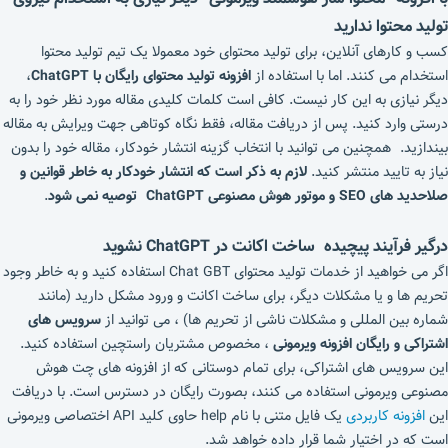
تولید محتوا ندارید
کسب و کارهای آنلاین، برای تولید محتوای خود معمولا یک تیم تولید محتوا
استخدام می کنند. اما با استفاده از
افزونه تولید محتوای رایگان با ChatGPT
،
دیگر نیازی به این کار نیست. کافی است کلمات کلیدی مقاله مورد نظر خود را به
درستی وارد کنید. پس از دریافت مقاله، فقط نگاه کوتاهی جهت ویرایش به مقاله
بیندازید. همچنین می توانید با انتخاب گزینه انتشار خودکار، مقاله خود را بدون
نیاز به تایید منتشر کنید.
لازم به ذکر است که انتشار خودکار به خاطر قوانین و
صلاحدید های SEO و موتور هوش مصنوعی ChatGPT توصیه نمی شود
.
درگیر فرآیند پیچیده ساخت اکانت در
T
P
ChatG
نشوید
اگر می خواهید از خدمات تولید محتوای Chat GBT استفاده کنید و به خاطر وجود
تحریم ها و یا مشکلات دیگر، برای ساخت اکانت و ورود مشکل دارید (مانند
شماره بین المللی و مشکلات ناشی از تحریم ها) ، می توانید از
سرویس های
اشتراکی و رایگان افزونه ویرمونی
، مخصوص مشتریان راستچین استفاده کنید.
این سرویس های اشتراکی، برای تمام دوستانی که از افزونه های چت هوش
مصنوعی ویرمونی استفاده می کنند، بصورت رایگان در دسترس است. با دریافت
این
افزونه کاربردی
یک فایل متنی با نام help حاوی کلید API اختصاصی ویرمونی
است که در اختیار شما قرار داده خواهد شد.