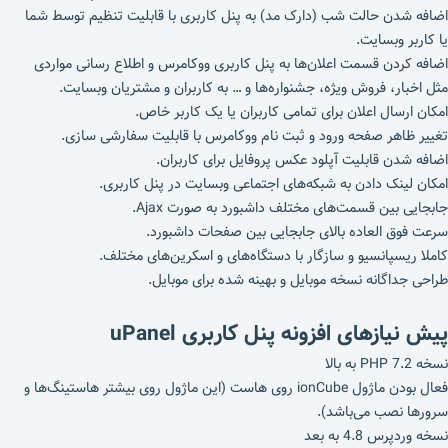
اضافه شدن حالت شب (دارک مد) به پنل کاربری با قابلیت تنظیم توسط شما
یا کاربر وبسایت.
اضافه کردن قسمت اعلان‌ها به پنل کاربری ووکامرس و اطلاع رسانی مواردی
مثل اخبار، فروش ویژه، جشنواره‌ها و … به کاربران و مشتریان وبسایت.
امکان ارسال اعلان برای تمامی کاربران یا یک کاربر خاص.
تغییر ظاهر صفحه ورود و ثبت نام ووکامرس با قابلیت سفارشی سازی.
اضافه شدن قابلیت آپلود عکس پروفایل برای کاربران.
امکان لینک دادن به شبکه‌های اجتماعی وبسایت در پنل کاربری.
جابجایی بین قسمت‌های مختلف داشبورد به صورت Ajax.
سرعت فوق العاده بالای جابجایی بین صفحات داشبورد.
کاملا ریسپانسیو و سازگار با دستگاه‌های و اسکرین‌های مختلف.
طراحی جداگانه نسخه موبایل و بهینه شده برای موبایل.
پیش نیازهای
افزونه پنل کاربری
uPanel
نسخه PHP 7.2 به بالا
فعال بودن ماژول ionCube روی هاست (این ماژول روی بیشتر هاستینگ‌ها و
سرورها نصب می‌باشد).
نسخه وردپرس 4.8 به بعد