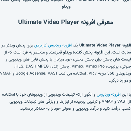
ویدئو
معرفی افزونه Ultimate Video Player
افزونه Ultimate Video Player
یک
افزونه وردپرس کاربردی
برای پخش ویدئو در
سایت است.
این
افزونه پخش کننده ویدئو
قدرتمند و منحصر به فرد است که از
لیست های پخش برای پخش محلی، خود میزبان یا پخش فایل های ویدیویی و
صوتی، یوتیوب، Vimeo، Vimeo Pro، پخش زنده، HLS، DASH MPEG،
ویدیوهای 360 درجه / VR، استفاده می کند. Google Adsense، VAST و VMAP
و موارد دیگر…
با این
افزونه وردپرس
و
الگوی ارائه تبلیغات ویدیویی از ویدیوهای خود با استفاده
از VAST و VMAP و ترکیبی پیچیده از ابزارها و ویژگی های تبلیغات ویدیویی
کسب درآمد کنید و درآمد ویدیویی و صوتی خود را به حداکثر برسانید.