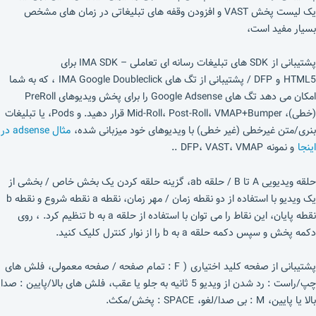
یک لیست پخش VAST و افزودن وقفه های تبلیغاتی در زمان های مشخص
بسیار مفید است،
پشتیبانی از SDK های تبلیغات رسانه ای تعاملی – IMA SDK برای
HTML5 و DFP / پشتیبانی از تگ های IMA Google Doubleclick ، که به شما
امکان می دهد تگ های Google Adsense را برای پخش ویدیوهای PreRoll
(خطی)، Mid-Roll، Post-Roll، VMAP+Bumper قرار دهید. و Pods، یا تبلیغات
بنری/متن غیرخطی (غیر خطی) با ویدیوهای خود میزبانی شده،
مثال adsense در
اینجا
و نمونه DFP، VAST، VMAP ..
حلقه ویدیویی A تا B / حلقه ab، گزینه حلقه کردن یک بخش خاص / بخشی از
یک ویدیو با استفاده از دو نقطه زمان / مهر زمان، نقطه a نقطه شروع و نقطه b
نقطه پایان، این نقاط را می توان با استفاده از حلقه a به b تنظیم کرد. ، روی
دکمه پخش و سپس دکمه حلقه a به b را از نوار کنترل کلیک کنید.
پشتیبانی از صفحه کلید اختیاری ( F : تمام صفحه / صفحه معمولی، فلش های
چپ/راست : رد شدن از ویدیو 5 ثانیه به جلو یا عقب، فلش های بالا/پایین : صدا
بالا یا پایین، M : بی صدا/لغو، SPACE : پخش/مکث.