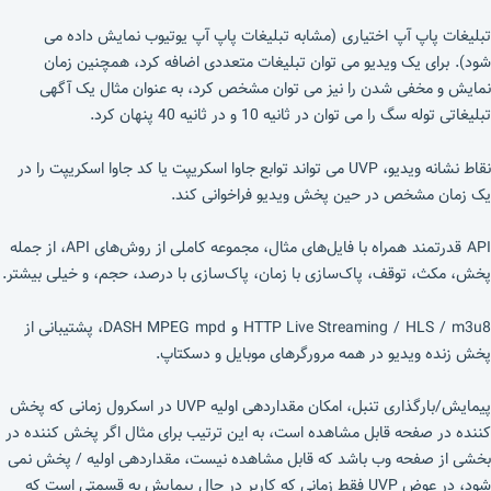
تبلیغات پاپ آپ اختیاری (مشابه تبلیغات پاپ آپ یوتیوب نمایش داده می
شود). برای یک ویدیو می توان تبلیغات متعددی اضافه کرد، همچنین زمان
نمایش و مخفی شدن را نیز می توان مشخص کرد، به عنوان مثال یک آگهی
تبلیغاتی توله سگ را می توان در ثانیه 10 و در ثانیه 40 پنهان کرد.
نقاط نشانه ویدیو، UVP می تواند توابع جاوا اسکریپت یا کد جاوا اسکریپت را در
یک زمان مشخص در حین پخش ویدیو فراخوانی کند.
API قدرتمند همراه با فایل‌های مثال، مجموعه کاملی از روش‌های API، از جمله
پخش، مکث، توقف، پاک‌سازی با زمان، پاک‌سازی با درصد، حجم، و خیلی بیشتر.
HTTP Live Streaming / HLS / m3u8 و DASH MPEG mpd، پشتیبانی از
پخش زنده ویدیو در همه مرورگرهای موبایل و دسکتاپ.
پیمایش/بارگذاری تنبل، امکان مقداردهی اولیه UVP در اسکرول زمانی که پخش
کننده در صفحه قابل مشاهده است، به این ترتیب برای مثال اگر پخش کننده در
بخشی از صفحه وب باشد که قابل مشاهده نیست، مقداردهی اولیه / پخش نمی
شود، در عوض UVP فقط زمانی که کاربر در حال پیمایش به قسمتی است که