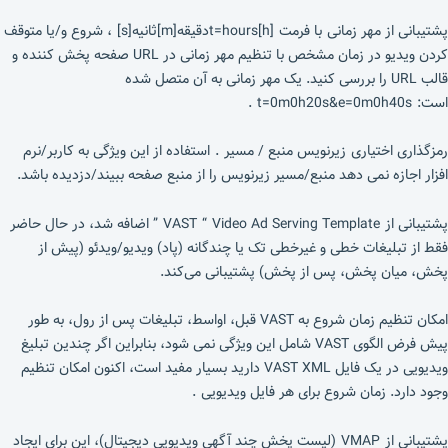
پشتیبانی از مهر زمانی با فرمت t=hours[h]دقیقه[m]ثانیه[s] ، شروع و/یا متوقف
کردن ویدیو در زمان مشخص با تنظیم مهر زمانی در URL صفحه پخش کننده و
قالب URL را بررسی کنید. یک مهر زمانی به آن متصل شده
است: t=0m0h20s&e=0m0h40s .
رمزگذاری اختیاری زیرنویس منبع / مسیر . استفاده از این ویژگی به کاربر/نرم
افزار اجازه نمی دهد منبع/مسیر زیرنویس را از منبع صفحه ببیند/دزدیده باشد.
پشتیبانی از VAST “ Video Ad Serving Template ” اضافه شد، در حال حاضر
فقط از تبلیغات خطی و غیرخطی تک یا چندگانه (پاد) ویدیو/ویدئو (پیش از
پخش، میان پخش، پس از پخش) پشتیبانی می‌کند.
امکان تنظیم زمان شروع به VAST قبل، اواسط، تبلیغات پس از رول، به طور
پیش فرض الگوی VAST شامل این ویژگی نمی شود، بنابراین اگر چندین تبلیغ
ویدیویی در یک فایل VAST XML دارید بسیار مفید است، اکنون امکان تنظیم
وجود دارد. زمان شروع برای هر فایل ویدیویی .
پشتیبانی از VMAP (لیست پخش چند آگهی ویدیویی دیجیتال)، این برای ایجاد