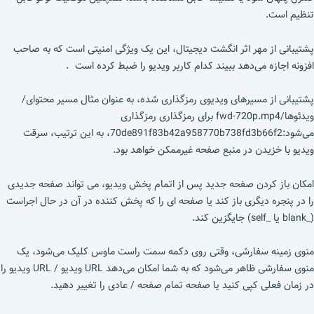
تنظیم است.
پشتیبانی از مهر اثر انگشت دیجیتال، این یک ویژگی امنیتی است که به صاحب
افزونه اجازه می‌دهد ببیند کدام کاربر ویدیو را ضبط کرده است .
پشتیبانی از مسیرهای ویدیوی رمزگذاری شده، به عنوان مثال مسیر محتوای/
ویدئوها/fwd-720p.mp4 برای رمزگذاری رمزگذاری
می‌شود:70de891f83b42a958770b738fd3b66f2، به این ترتیب، سرقت
ویدیو با خزیدن در منبع صفحه غیرممکن خواهد بود.
امکان باز کردن صفحه جدید پس از اتمام پخش ویدیو، می تواند صفحه جدیدی
را در پنجره دیگری باز کند یا صفحه ای را که پخش کننده در آن در حال اجراست
(_blank یا _self) جایگزین کند.
منوی زمینه سفارشی، وقتی روی دکمه سمت راست ماوس کلیک می‌شود، یک
منوی سفارشی ظاهر می‌شود که به شما امکان می‌دهد URL ویدیو / URL ویدیو را
در زمان فعلی کپی کنید یا صفحه تمام صفحه / عادی را تغییر دهید.