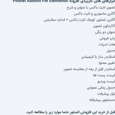
ابزارهای های کاربردی افزونه Piotnet Addons For Elementor
تصویر لایت باکس با عنوان و شرح
گالری ماسونری و لایت باکس
گالری تصاویر کوچک لایت باکس + اندازه سفارشی
آکاردئون تصویر
عنوان دو رنگی
پاپ فروش
هات اسپات
جدول
اسلایدر ساز با انیمیشن
تغییر محتوا
اسلایدر قبل از بعد از مقایسه تصویر
لیست پست ها
لیست ویدیو
جدول زمانی عمودی
نوار پیشرفت
جستجوی پیشرفته
قبل از خرید این افزودنی المنتور حتما موارد زیر را مطالعه کنید.