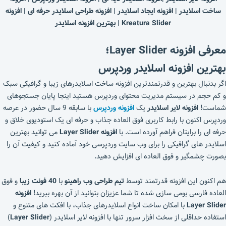
ساخت اسلایدر | افزونه ایجاد اسلایدر | افزونه طراحی اسلایدر حرفه ای | افزونه
Kreatura Slider | بهترین افزونه اسلایدر
معرفی افزونه
Layer Slider؛
بهترین افزونه اسلایدر وردپرس
اگر بدنبال بهترین و قدرتمندترین افزونه ساخت اسلایدرهای زیبا و گرافیکی سبک
و کم حجم در سیستم مدیریت محتوای وردپرس هستید اینجا پایان جستجوهای
شماست!
افزونه لایر اسلایدر
یک
افزونه وردپرس
با سابقه 9 سال حضور در عرصه
وردپرس اکنون با رابط کاربری فوق العاده جذاب و حرفه ای یک استودیوی خلاق و
حرفه ای را برایتان فراهم آورده است. با
افزونه Layer Slider
می توانید بهترین
اسلایدر های گرافیکی را برای وب سایت وردپرسی خود آماده کنید و کیفیت آن را
بصورت چشمگیر و فوق العاده ای افزایش دهید.
هم اکنون این افزونه قدرتمند توسط
تیم طراحی وب راهینو
با
40 فونت زیبا
و فوق
العاده فارسی بومی سازی شده تا شما عزیزان بتوانید از آن بهره ببرید!
افزونه
Layer Slider
با امکان ساخت انواع اسلایدرهای جذاب، با افکت های متنوع و
استفاده حداقلی از سخت افزار سرور تنها با افزونه لایر اسلایدر (
Layer Slider
)