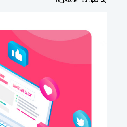
رمز دمو: fs_poster123