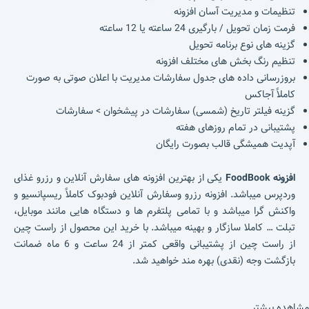
تنظیمات و مدیریت آسان افزونه
فرمت زمان تحویل / بارگیری 24 ساعته یا 12 ساعته
گزینه های نوع برنامه تحویل
تنظیم رنگ بخش های مختلف افزونه
بروزرسانی داده های جدول سفارشات مدیریت با اعلان صوتی به صورت
کاملاً آجاکس
گزینه فیلتر تاریخ (شمسی) سفارشات در پیشخوان > سفارشات
پشتیبانی در تمام روزهای هفته
آپدیت همیشگی قالب بصورت رایگان
افزونه FoodBook
یکی از بهترین افزونه های سفارش آنلاین و رزرو غذای
وردپرس میباشد. افزونه رزرو وسفارش آنلاین فودبوک کاملاً ریسپانسیو و
واکنش گرا میباشد و با تمامی پلتفرم ها و دستگاه هایی مانند موبایل،
تبلت … کاملا سازگار و بهینه میباشد. با خرید این محصول از راست چین
از راست چین از پشتیبانی واقعی کمتر از 24 ساعت و 6 ماه ضمانت
بازگشت وجه (نقدی) بهره مند خواهید شد.
مشاهده بیشتر