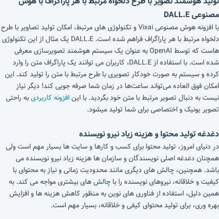
تولید هوشمند تصویر با طرح دلخواه مرتبط با هر پاراگراف با هوش
مصنوعی DALL.E
با افزونه هوش مصنوعی Vixai و تکنولوژی های مرتبط، امکان تولید تصاویر با طرح
دلخواه مرتبط با هر پاراگراف فراهم شده است. DALL.E یک مثال از این تکنولوژی
هاست که توسط OpenAI به عنوان یک سیستم هوشمند تصویرسازی معرفی
شده است. با استفاده از DALL.E، کاربران می توانند یک پاراگراف متن را وارد
کرده و سیستم به صورت خودکار تصویری با طرح مرتبط با متن را تولید کند. این
امکان فوق العاده می‌تواند ساعت‌ها در زمان شما صرفه جویی کند! دیگر نیاز
نیست به دنبال تصویر مرتبط با متن خود بگردید. با این
افزونه کاربردی
به راحتی
تصویر یونیک و اختصاصی برای شما تولید میشود.
دغدغه تولید محتوا و هزینه زیاد نیرو نویسنده
در دنیای امروز، تولید محتوا برای کسب و کارها و سایت ها بسیار مهم است ولی
همچنان دغدغه اصلی نویسندگان و سازمان ها هزینه زیاد نیرو نویسنده می
باشد. همچنین، چالش های دیگری مانند محدودیت زمانی و نیاز به محتوای با
کیفیت و خلاقانه، نیروهای نویسنده را با چالش های بیشتری مواجه می کند. به
همین دلیل، استفاده از فناوری های نوین به منظور کاهش هزینه ها و افزایش
بهره وری، برای تولید محتوای کیفی و خلاقانه، بسیار مهم است.