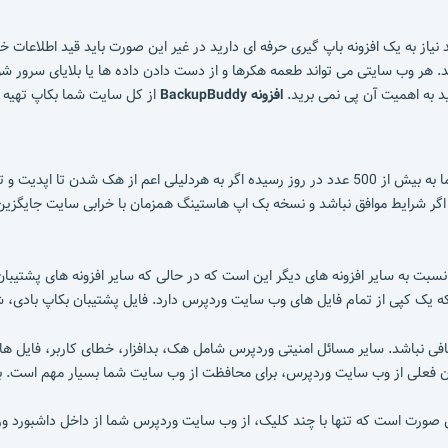
یاز به یک افزونه باپ گیری حرفه ای دارید در غیر این صورت باید قید اطلاعات خود
د. هر وب سایتی می تواند طعمه هکرها و از دست دادن داده ها یا بلایای سرور 
د به اهمیت آن پی نمی برید.
افزونه BackupBuddy
از کل سایت شما بکاپ تهیه 
تصور کنید وب سایت شما 2500 محصول دارد و سفارشات روزانه شما به بیش از 500 عدد در روز رسیده اگر ب
 اگر شرایط موافق نباشد و نسخه بک اپ هاستینگ همزمان با خرابی سایت جایگزین
سبت به سایر افزونه های دیگر این است که در حالی که سایر افزونه های پشتیبان
ه یک کپی از تمام فایل های وب سایت وردپرس دارد. فایل پشتیبان بکاپ بادی،
 نباشد. سایر مسائل امنیتی وردپرس شامل هک، بدافزار، خطای کاربر، فایل ها
ان فعلی از وب سایت وردپرس، برای محافظت از وب سایت شما بسیار مهم است. بک