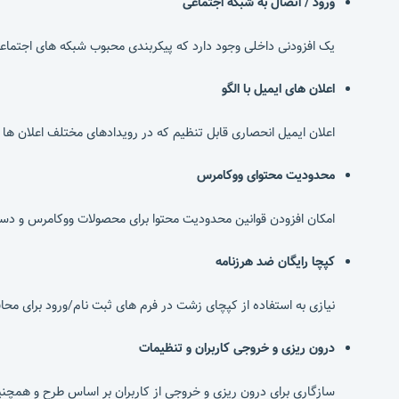
ورود / اتصال به شبکه اجتماعی
یک افزودنی داخلی وجود دارد که پیکربندی محبوب شبکه های اجتماعی را برای اتصال با فیس بوک، gram، VK، Tumblr
اعلان های ایمیل با الگو
اعلان ایمیل انحصاری قابل تنظیم که در رویدادهای مختلف اعلان ها را
محدودیت محتوای ووکامرس
امکان افزودن قوانین محدودیت محتوا برای محصولات ووکامرس و دس
کپچا رایگان ضد هرزنامه
نیازی به استفاده از کپچای زشت در فرم های ثبت نام/ورود برای محافظت ندارید زیرا ARMember دارای مکانی
درون ریزی و خروجی کاربران و تنظیمات
سازگاری برای درون ریزی و خروجی از کاربران بر اساس طرح و همچنی