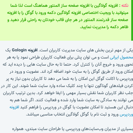
نکته
: افزونه گولاگین با
افزونه صفحه ساز المنتور
هماهنگ است لذا شما
میتوانید با ویجیت اختصاصی افزونه گولاگین دکمه ورود با گوگل را با افزونه
صفحه ساز قدرتمند المنتور در هر جای قالب خودتان به راحتی قرار دهید و
ظاهر دکمه را مدیریت نمایید.
یکی از مهم ترین بخش های سایت مدیریت کاربران است.
افزونه Gologin
یک
محصول ایرانی
است و می توان پنلی برای فعالیت کاربران طراحی نمود یا به هر
نحوی ورود و خروج آنان را کنترل کرد. حتما تا به حال سایت هایی را دیده اید که
امکان ورود از طریق گوگل را به سایت خود اضافه کرد اند. عضویت و ورود در
وردپرس با اکانت گوگل این امکان را به شما می دهد تا کاربران بدون نیاز به پر
کردن فیلدهای گوناگون تنها با چند کلیک ساده وارد سایت شما شوند. این کار در
جلب نظر کاربران شما نقش بسیار مهمی را ایفا خواهد کرد. بدین ترتیب کاربران
می توانند به سادگی به سایت شما وارد شده و فعالیت کنند. اگر شما هم به
دنبال این هستید تا امکان عضویت با گوگل در وردپرس را فراهم کنید
افزونه
وردپرس
ورود و ثبت نام با گوگل گولاگین انتخاب مناسبی میباشد.
بسیاری از مدیران وب‌سایت‌های وردپرسی یا طراحان سایت مبتدی، همواره