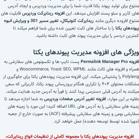
متنوع برای تولید پیوند یکتا قدرت شما را برای مدیریت وردپرس و ایجاد آدرس
های کاربر و سئو پسند افزایش میدهد. این
افزونه ریدایرکت وردپرس
قابلیت های
متنوع افزوده دیگری مانند
ریدایرکت کنونیکال، تغییر مسیر 301 و ویرایش انبوه
پیوندهای یکتا
را با ساختار های ثابت تعیین شده برای شما فراهم میکند تا
کمترین دردسر را برای مدیریت پیوند های ثابت داشته باشید.
ویژگی های افزونه مدیریت پیوندهای یکتا
افزونه Permalink Manager Pro
پست تایپ ها و تکسونومی های سفارشی به
همراه و افزونه های ثالث مانند Woocommerce, Yoast SEO, WPML و
Polylang را پشتیبانی میکند. این افزونه مدیریت پیوندهای یکتا برای جلوگیری از
مشکلات محتوای ۴۰۴ یا تکراری هنگام بروزرسانی پیوند یکتا، کاربرانی که سعی
میکنند به آدرس قبلی دسترسی پیدا کنند را فوراً به آدرس جدید هدایت میکند.
علاوه بر این موارد،
افزونه تغییر آدرس صفحات وردپرس
به شما اجازه میدهد تا
زمینه های سفارشی را به آدرس های URL اضافه کنید؛ این مورد با زمینه های
سفارشی بومی و زمینه های سفارشی پیشرفته (ACF) به صورت خارج از جعبه
(مهیا شده توسط توسعه دهنده) عمل خواهد کرد.
افزونه مدیریت پیوندهای یکتا با مجموعه کاملی از تنظیمات انواع ریدایرکت،