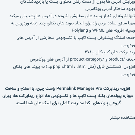
ویرایش آدرس ها بدون از دست رفتن محتوای پست یا بازدیدکنندگان
بهبود ساختار آدرس ووکامرس
تنها افزونه ای که از زمینه های سفارشی افزوده در آدرس ها پشتیبانی میکند
مهیا سازی ساده ترین راه برای ایجاد پیوند های یکتای چند زبانه وردپرس به
وسیله افزونه های WPML و Polylang
حذف اسلاگ پیشفرض پست تایپ یا تکسونومی سفارشی از آدرس های
وردپرس
ریدایرکت های کنونیکال و ۳۰۱
حذف /product و /product-category از آدرس های ووکامرس
افزودن اکستنشن فایل (مثل .php ،.html ، .htm و…) به پیوند های یکتای
وردپرس
افزونه ریدایرکت Permalink Manager Pro راست چین، با اصلاح و ساخت
دوباره پیوندهای یکتا، پست تایپ ها و تکسونومی ها، انواع ریدایرکت ها، ویرای
گروهی پیوندهای یکتا مدیریت کاملی برای لینک های شما است.
مشاهده بیشتر