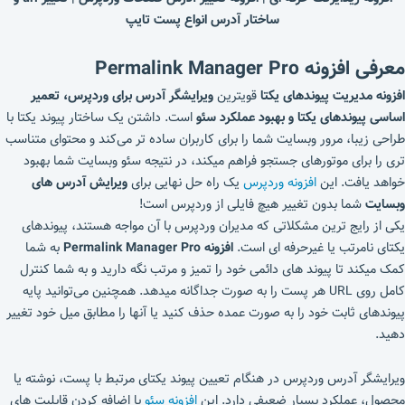
ساختار آدرس انواع پست تایپ
معرفی افزونه Permalink Manager Pro
افزونه مدیریت پیوندهای یکتا
قویترین
ویرایشگر آدرس برای وردپرس، تعمیر
اساسی پیوندهای یکتا و بهبود عملکرد سئو
است. داشتن یک ساختار پیوند یکتا با
طراحی زیبا، مرور وبسایت شما را برای کاربران ساده تر می‌کند و محتوای متناسب
تری را برای موتورهای جستجو فراهم میکند، در نتیجه سئو وبسایت شما بهبود
خواهد یافت. این
افزونه وردپرس
یک راه حل نهایی برای
ویرایش آدرس های
وبسایت
شما بدون تغییر هیچ فایلی از وردپرس است!
یکی از رایج ترین مشکلاتی که مدیران وردپرس با آن مواجه هستند، پیوندهای
یکتای نامرتب یا غیرحرفه ای است.
افزونه Permalink Manager Pro
به شما
کمک میکند تا پیوند های دائمی خود را تمیز و مرتب نگه دارید و به شما کنترل
کامل روی URL هر پست را به صورت جداگانه میدهد. همچنین می‌توانید پایه
پیوندهای ثابت خود را به صورت عمده حذف کنید یا آنها را مطابق میل خود تغییر
دهید.
ویرایشگر آدرس وردپرس در هنگام تعیین پیوند یکتای مرتبط با پست، نوشته یا
محصول، عملکرد بسیار ضعیفی دارد. این
افزونه سئو
با اضافه کردن قابلیت های