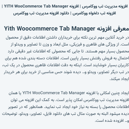
افزونه مدیریت تب ووکامرس | افزونه YITH WooCommerce Tab Manager |
افزونه تب دلخواه ووکامرس | دانلود افزونه مدیریت تب ووکامرس
معرفی افزونه Yith Woocommerce Tab Manager
در خرید آنلاین مهم ترین نکته برای خریداران داشتن اطلاعات دقیق از محصول
است. از ویژگی های ظاهری و فیزیکی، مثل ابعاد و وزن تا تصاویر و ویدئو از
محصول بسیار مهم هستند. تا جایی که محصولی که اطلاعات غیر دقیقی دارد
احتمال به فروش رفتنش بسیار پایین است. اطلاعات دسته بندی شده هم برای
کاربران بسیار خوشایند است. اینکه به دقت اطلاعات ظاهری محصول در یک تب،
در تب دیگر تصاویر، ویدئو و… دیده شوند حس مناسبی از خرید برای هر خریدار
ایجاد میکند.
ایجاد چنین امکانی با افزونه YITH WooCommerce Tab Manager یا همان
افزونه مدیریت تب ووکامرس امکان پذیر است. به کمک این افزونه می توان
اطلاعات محصول را بسته به نیاز خود ایجاد تب نمایید. همانطور که در تصویر
دیده میشود البته به صورت مثال تب های دانلود فایل، تصاویر، ویدئو، توضیحات
و… افزوده شده است.