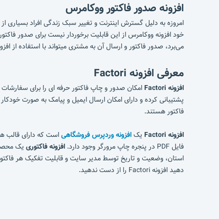
افزونه صدور فاکتور ووکامرس
امروزه به دلیل گسترش اینترنت و تغییر سبک زندگی افراد بسیاری از 
خود افزونه ووکامرس از این قابلیت برخوردار نیست برای صدور فاکتور با
می‌برد، صدور فاکتور و ارسال آن به مشتری میتواند با استفاده از افزونه Factori انجام بگیرد با استفاده از این افزونه برای کلیه سفارش های ووکامرس خود میتوانید فاکتور حرفه ای چاپ و به مشتری ارسال 
معرفی افزونه Factori
افزونه Factori
امکان صدور و چاپ فاکتور حرفه ای را برای سفارشات 
پشتیبانی کرده و دارای امکان ارسال ایمیل و پیامک به صورت خودکار
فاکتور هستند.
افزونه Factori
یک
افزونه وردپرس فروشگاهی
است که دارای قالب های
فایل PDF در پنجره چاپ مرورگر وجود دارد.
افزونه فاکتوری
یک
محصول
استان، وضعیت و تاریخ توسط مدیر سایت و قابلیت تفکیک هر فاکتور در
دهید افزونه Factori را از دست ندهید.