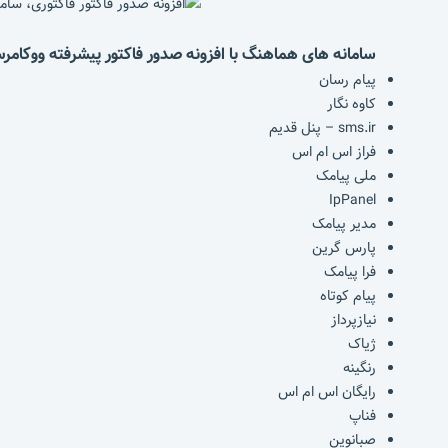
سامانه های هماهنگ با افزونه صدور فاکتور پیشرفته ووکامر
پیام رسان
کاوه نگار
sms.ir – پنل قدیم
فراز اس ام اس
ملی پیامک
IpPanel
مدیر پیامک
پارس گرین
فرا پیامک
پیام کوتاه
نیازپرداز
ژیاک
رنگینه
رایگان اس ام اس
فناپ
صبانوین