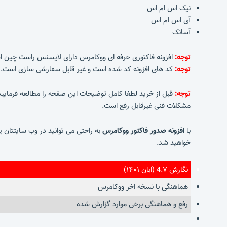
نیک اس ام اس
آی اس ام اس
آسانک
توجه:
افزونه فاکتوری حرفه ای ووکامرس دارای لایسنس راست چین ا
توجه:
کد های افزونه کد شده است و غیر قابل سفارشی سازی است. لزا باید PHP هاست شما حتما 7.2 به بالا و کمتر از نسخه ۸ باشد و IonCube Loader در آن فعال باشد. (در تما
توجه:
قبل از خرید لطفا کامل توضیحات این صفحه را مطالعه فرمای
مشکلات فنی غیرقابل رفع است.
با
افزونه صدور فاکتور ووکامرس
به راحتی می توانید در وب سایتتان ی
خواهید شد.
نگارش 4.۷ (ابان ۱۴۰۱)
هماهنگی با نسخه اخر ووکامرس
رفع و هماهنگی برخی موارد گزارش شده