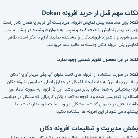
نکات مهم قبل ار خرید افزونه Dokan
نکته:
برای مشاهده پیش نمایش افزونه، می‌بایست آی فریم یا همان کادر راست
چین در پیش نمایش را حذف کنید و سپس به عنوان فروشنده در پیش نمایش
عضو شوید و داشبورد فروشندگان را مشاهده نمایید. لازم به ذکر است، ظاهر
نمایش پنل افزونه دکان وابسته به قالب شما می‌باشد.
نکته: در این محصول تقویم شمسی وجود ندارد.
نکته:
در صورت استفاده از افزونه های تحت عنوان “ب.یگی س.لر”و یا “دکان
پ.لا.س پ.لا.س” به علت ایجاد اختلال در جداول اصلی دیتابیس افزونه دکان،
ارائه پشتیبانی به شما امکان پذیر نمی باشد. این 2 افزونه به صورت کاملا غیر
استاندارد کدنویسی شده و با توجه به تعداد بالای کاربرانی که مشکل در دیتابیس
داشتند
حتی
در صورتی که شما مشکلی در وب سایت خود ندارید، شدیدا
پیشنهاد می شود از این افزونه ها استفاده نکنید!
بخش مدیریت و تنظیمات افزونه دکان
در تنظیمات افزونه Dokan Pro می توانید مواردی مانند تایید هویت و مدارک