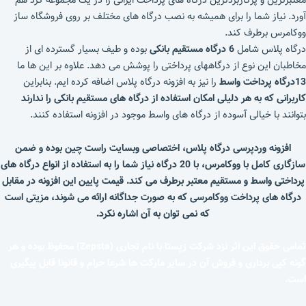
معتبرترین و پرکاربردترین درگاه های پرداخت ایرانی را در یک مجموعه گرد هم
آورد. نیاز شما را برای همیشه به نصب درگاه های مختلف بر روی فروشگاه ساز
ووکامرس برطرف کند.
درگاه پلاس شامل
6 درگاه مستقیم بانکی
بوده و طیف بسیار گسترده ای از
مخاطبان این نوع از درگاههای پرداختی را پوشش می دهد. علاوه بر این ها ما
13درگاه پرداخت واسط
را نیز به افزونه درگاه پلاس اضافه کرده ایم. بنابراین
کاربرانی که به هر دلیلی امکان استفاده از درگاه های مستقیم بانکی را ندارند
بتوانند با خیالی آسوده از درگاه های واسط موجود در افزونه استفاده کنند.
افزونه وردپرسی درگاه پلاس، اختصاصی وبسایت راست چین بوده و ضمن
سازگاری کامل با ووکامرس، با 20 درگاه نیاز شما را به استفاده از انواع درگاه های
پرداختی واسط و مستقیم معتبر برطرف می کند. قیمت پایین این افزونه در مقابل
درگاه های پرداخت ووکامرسی که به صورت جداگانه ارائه می شوند، مزیتی است
که نمی توان به آن اشاره نکرد.
تمامی حقوق این اثر نزد شرکت زپستا با نام تجاری (Zepsta) محفوظ بوده و هر
گونه کپی برداری و فروش آن در سایر مارکت ها شرعا حرام و قانونا قابل پیگیری
است.