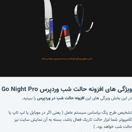
ویژگی های افزونه حالت شب وردپرس Go Night Pro
در این بخش ویزگی های این
افزونه حالت شب در وردپرس
را ببینید.
تشخیص طرح رنگ براساس سیستم عامل ( یعنی اگر در موبایل یا لپ تاپ یا
کامپیوتر شما ابزار حالت تاریک فعال باشد، بسته به آن نمایش سایت نیز
حالت شب خواهد بود. )