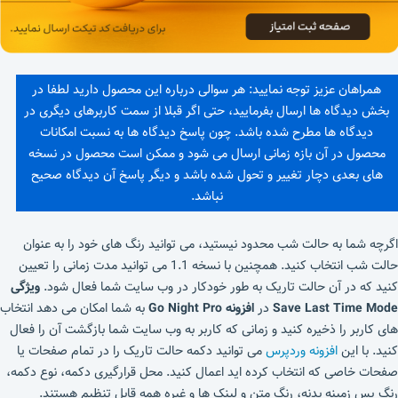
همراهان عزیز توجه نمایید: هر سوالی درباره این محصول دارید لطفا در
بخش دیدگاه ها ارسال بفرمایید، حتی اگر قبلا از سمت کاربرهای دیگری در
دیدگاه ها مطرح شده باشد. چون پاسخ دیدگاه ها به نسبت امکانات
محصول در آن بازه زمانی ارسال می شود و ممکن است محصول در نسخه
های بعدی دچار تغییر و تحول شده باشد و دیگر پاسخ آن دیدگاه صحیح
نباشد.
اگرچه شما به حالت شب محدود نیستید، می توانید رنگ های خود را به عنوان
حالت شب انتخاب کنید. همچنین با نسخه 1.1 می توانید مدت زمانی را تعیین
کنید که در آن حالت تاریک به طور خودکار در وب سایت شما فعال شود.
ویژگی
Save Last Time Mode
در
افزونه Go Night Pro
به شما امکان می دهد انتخاب
های کاربر را ذخیره کنید و زمانی که کاربر به وب سایت شما بازگشت آن را فعال
کنید. با این
افزونه وردپرس
می توانید دکمه حالت تاریک را در تمام صفحات یا
صفحات خاصی که انتخاب کرده اید اعمال کنید. محل قرارگیری دکمه، نوع دکمه،
رنگ پس زمینه بدنه، رنگ متن و لینک ها و غیره همه قابل تنظیم هستند.