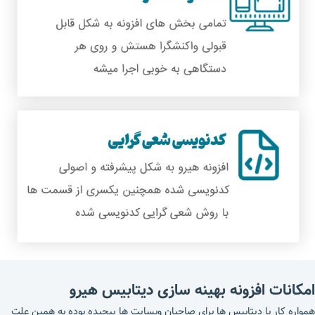
امکانات افزونه بهینه سازی دیتابیس هیرو
همواره کار با دیتابیس ها برای صاحبان وبسایت ها پیچیده بوده به همین علت