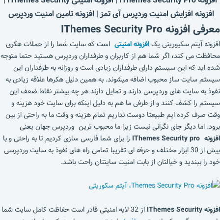
افزونه افزایش امنیت وردپرس آی تمز | افزونه تامین امنیت وردپرس
معرفی افزونه IThemes Security Pro
افزونه آیتم سکیوریتی یک
افزونه امنیتی
است که سایت شما را از حملات هکری
محافظت می کند
،
اگر شما هم از کاربران و طرفداران وردپرس هستید حتما متوجه
شده اید که این سیستم دارای طرفداران زیادی است و روزانه به طرفداران این
سیستم سایت ساز محبوب اضافه میشوند. به همین دلیل هکرها علاقه زیادی به
نفوذ به سایت های وردپرسی دارند و تمایل دارند هر چه بیشتر نقاط ضعف این
سیستم را کشف کنند و از طرفی ما هم به دلیل اینکه برای سایت خود هزینه و
وقت صرف کرده ایم طبیعتا دوست نداریم تمام هزینه و وقت ما به راحتی از بین
برود. اما دیگر جای نگرانی نیست زیرا ما محبوب ترین وردپرس جهان یعنی
افزونه IThemes Security pro
را برای شما فارسی سازی کردیم تا به راحتی و با
بیش از 30 ابزار مختلف و حرفه ای تقریبا تمامی راه های نفوذ به سایت وردپرسی
خود را ببندید و خیالتان از بابت امنیت سایتتان راحت باشد.
افزونه IThemes Security
از 32 لایه امنیتی قادر است حفاظت کامل سایت شما