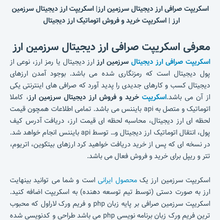
اسکریپت صرافی ارز دیجیتال سرزمین ارز| اسکریپت ارز دیجیتال سرزمین
ارز
|
اسکریپت خرید و فروش اتوماتیک ارز دیجیتال
معرفی اسکریپت صرافی ارز دیجیتال سرزمین ارز
اسکریپت صرافی ارز دیجیتال
سرزمین ارز
ارز دیجیتال یا رمز ارز، نوعی از
پول دیجیتال است که رمزنگاری شده می باشد. بوجود آمدن ارزهای
دیجیتال کسب و کارهای جدیدی را پدید آورد که صرافی های اینترنتی یکی
از آن می باشد.
اسکریپت
خرید و فروش ارز دیجیتال سرزمین ارز
، کاملا
اتوماتیک و متصل به api بایننس می باشد. تمامی اطلاعات همچون قیمت
لحظه ای ارز دیجیتال، محاسبه لحظه ای قیمت ارز، دریافت آدرس کیف
پول، انتقال اتوماتیک ارز دیجیتال و… توسط api بایننس انجام خواهد شد.
در نسخه ای که پس از خرید دریافت خواهید کرد ارزهای بیتکوین، اتریوم،
تتر و ریپل برای خرید و فروش فعال می باشد.
اسکریپت سرزمین ارز یک
محصول ایرانی
است و شما می توانید بینهایت
ارز به صورت دستی (توسط تیم توسعه دهنده) به اسکریپت اضافه کنید.
اسکریپت سرزمین صرافی بر پایه زبان php و فریم ورک لاراول که محبوب
ترین فریم ورک زبان برنامه نویسی php می باشد طراحی و کدنویسی شده