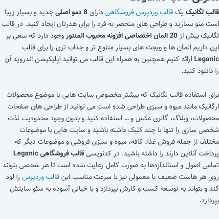
قالب لگانیک
یک
قالب وردپرس فروشگاهی
دارای
8 دمو اصلی
جدید و بسیار زیبا
است منو بسازید و طراحی های منحصر به فرد را برای هدرتان ایجاد کنید. در قالب
لگانیک بیش از
20 المان اختصاصی افزونه محبوب المنتور
وجود دارد که سعی بر
این داریم المان ها و ویجت های بسیار متنوع تر و جذاب تری را برای قالب
Leganic
ارائه کنیم همچنین به همراه این قالب می توانید اپلیکیشن اندروید آن
را دانلود کنید.
برای استفاده قالب لگانیک که بیشتر مخصوص سایت هایی با موضوع محصولات
ارگانیک مانند میوه و سبزی طراحی شده است می توانید از طراحی های صفحات
محصولات، وبلاگ، گالری عکس و … استفاده کنید و بدون وجود محدودیت لذت
شخصی سازی را تنها با چند کلیک داشته باشید و سایت هایی با موضوعات
مختلف از جمله فروش غذا، کافه، میوه و سبزی فروشی و موضوعات دیگر که
پرداخت آنلاین دارند را داشته باشید. در کدنویسی
قالب فروشگاهی Leganic
تمامی اصول و استانداردها به صورت کامل رعایت شده است تا هر شخصی بتواند
روی هر هاست ضعیف یا معمولی نیز با سرعت مناسب این
قالب وردپرس
را لود
کند و بتواند به توسعه کسب و کارش بپردازد و با خیالی آسوده به سئو سایتش
بپردازد.