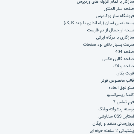
سازگار با تمام افزونه های وردپرس
صفحه ساز المنتور
فروشگاه ساز ووکامرس
بسته نصبی آسان (راه اندازی با چند کلیک)
نسخه اورجینال از تم فارست
سازگاری با درگاه ایرانی
سرعت بسیار بالای لود صفحات
صفحه 404
صفحه گالری عکس
صفحه وبلاگ
فونت یکان
قالب مخصوص فوتر
سئو فوق العاده
کاملا ریسپانسیو
فرم تماس 7
پوسته پیشرفته وبلاگ
استایل CSS سفارشی
بروزرسانی منظم و رایگان
پشتیبانی 2 ساعته حرفه ای